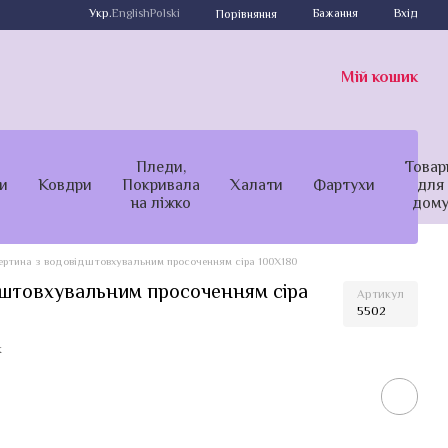
Укр.
English
Polski
Бажання
Вхід
Порівняння
Мій кошик
Пледи,
Товар
и
Ковдри
Покривала
Халати
Фартухи
для
на ліжко
дом
ертина з водовідштовхувальним просоченням сіра 100Х180
дштовхувальним просоченням сіра
Артикул
5502
к