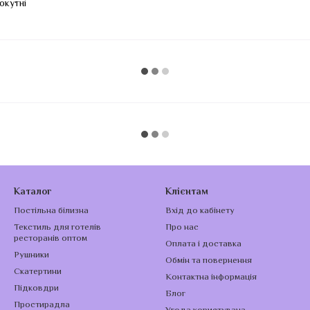
окутні
Каталог
Клієнтам
Постільна білизна
Вхід до кабінету
Текстиль для готелів
Про нас
ресторанів оптом
Оплата і доставка
Рушники
Обмін та повернення
Скатертини
Контактна інформація
Підковдри
Блог
Простирадла