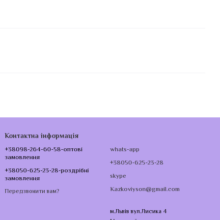
Контактна інформація
+38098-264-60-58-оптові
whats-app
замовлення
+38050-625-23-28
+38050-625-23-28-роздрібні
skype
замовлення
Kazkoviyson@gmail.com
Передзвонити вам?
м.Львів вул.Лисика 4