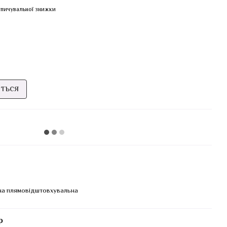
пичувальної знижки
иться
а плямовідштовхувальна
р