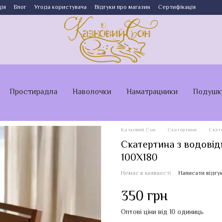
ія
Блог
Угода користувача
Відгуки про магазин
Сертифікація
Простирадла
Наволочки
Наматрацники
Подушк
Казковий Сон
Скатертини
Скат
Скатертина з водові
100Х180
Немає в наявності
Написати відгу
350 грн
Оптові ціни від 10 одиниць