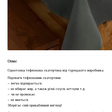
Опис
Однотонна тефлонова скатертина від турецького виробника
Переваги тефлоновим скатертини:
– легко відпирається.
– не вбирає жир, а також різні соуси, кетчупи т.д.
– чи не промокає.
– не мнеться.
Зберігає свій привабливий вигляд!