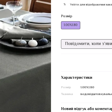
%
Увійти
для відображення нако
Розмір
1.00Х1.80
Повідомити, коли з'яв
Характеристики
Розмір
1.00Х1.80
Тканина
водовідштовхувальн
Новий відгук або комента