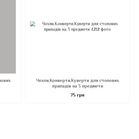
лових
Чохли,Конверти,Куверти для столових
приладів на 3 предмети
75 грн