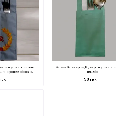
верти для столових
Чохли,Конверти,Куверти для сто
а лавровий вінок з
приладів
рамою)
 грн
50 грн