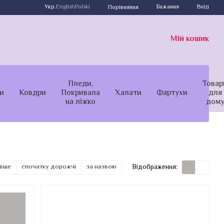
Укр.
English
Polski
Бажання
Вхід
Порівняння
Мій кошик
Пледи,
Товар
и
Ковдри
Покривала
Халати
Фартухи
для
на ліжко
дом
Відображення:
евше
спочатку дорожчі
за назвою