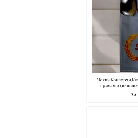
Чохли,Конверти,Ку
приладів (вишивк
моног
75