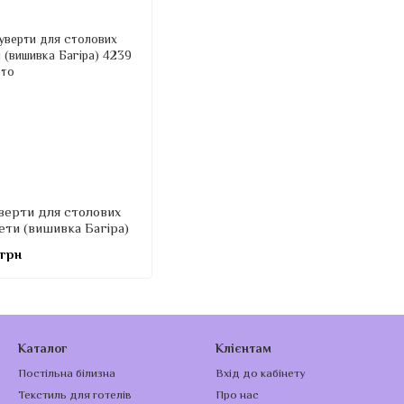
верти для столових
ети (вишивка Багіра)
 грн
Каталог
Клієнтам
Постільна білизна
Вхід до кабінету
Текстиль для готелів
Про нас