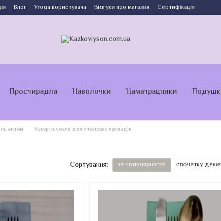
ія
Блог
Угода користувача
Відгуки про магазин
Сертифікація
Простирадла
Наволочки
Наматрацники
Подушк
иль оптом
Куверти,чохли для столових приладів
Сортування:
за популярністю
спочатку деш