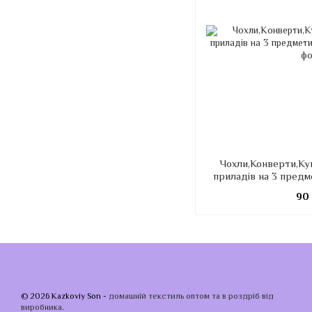
Чохли,Конверти,Ку
приладів на 3 предм
90
© 2026 Kazkoviy Son -
домашній текстиль оптом та в роздріб від
виробника
.