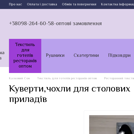
Перейти до основного контенту
Про нас
Оплата і доставка
Обмін та повернення
Контактна інформац
+38098-264-60-58-оптові замовлення
Текстиль
для
на
готелів
Рушники
Скатертини
Підковдри
а
ресторанів
оптом
Казковий Сон
Текстиль для готелів ресторанів оптом
Ресторанний текст
Куверти,чохли для столових
приладів