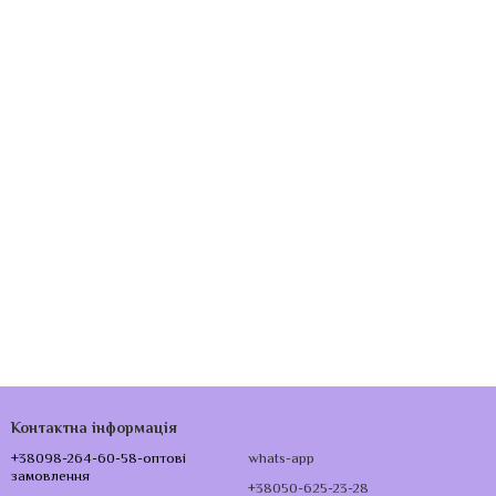
Контактна інформація
+38098-264-60-58-оптові
whats-app
замовлення
+38050-625-23-28