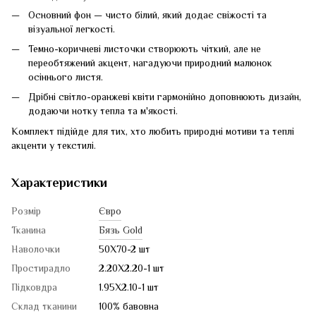
Основний фон — чисто білий, який додає свіжості та
візуальної легкості.
Темно-коричневі листочки створюють чіткий, але не
переобтяжений акцент, нагадуючи природний малюнок
осіннього листя.
Дрібні світло-оранжеві квіти гармонійно доповнюють дизайн,
додаючи нотку тепла та м'якості.
Комплект підійде для тих, хто любить природні мотиви та теплі
акценти у текстилі.
Характеристики
Розмір
Євро
Тканина
Бязь Gold
Наволочки
50Х70-2 шт
Простирадло
2.20Х2.20-1 шт
Підковдра
1.95Х2.10-1 шт
Склад тканини
100% бавовна