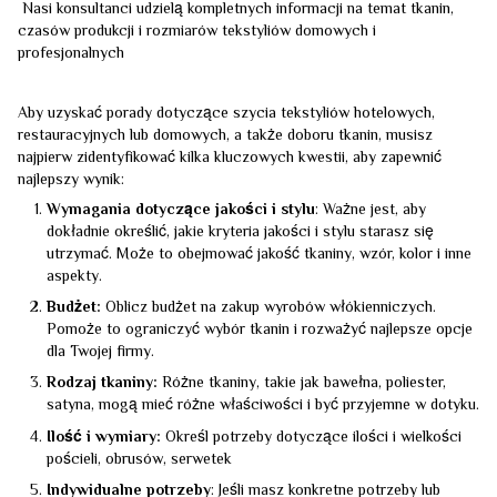
Nasi konsultanci udzielą kompletnych informacji na temat tkanin,
czasów produkcji i rozmiarów tekstyliów domowych i
profesjonalnych
Aby uzyskać porady dotyczące szycia tekstyliów hotelowych,
restauracyjnych lub domowych, a także doboru tkanin, musisz
najpierw zidentyfikować kilka kluczowych kwestii, aby zapewnić
najlepszy wynik:
Wymagania dotyczące jakości i stylu
: Ważne jest, aby
dokładnie określić, jakie kryteria jakości i stylu starasz się
utrzymać. Może to obejmować jakość tkaniny, wzór, kolor i inne
aspekty.
Budżet:
Oblicz budżet na zakup wyrobów włókienniczych.
Pomoże to ograniczyć wybór tkanin i rozważyć najlepsze opcje
dla Twojej firmy.
Rodzaj tkaniny:
Różne tkaniny, takie jak bawełna, poliester,
satyna, mogą mieć różne właściwości i być przyjemne w dotyku.
Ilość i wymiary:
Określ potrzeby dotyczące ilości i wielkości
pościeli, obrusów, serwetek
Indywidualne potrzeby
: Jeśli masz konkretne potrzeby lub