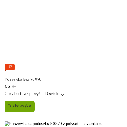
−5%
Poszewka bez 70X70
€3
€4
Ceny hurtowe
powyżej 12 sztuk
Do koszyka