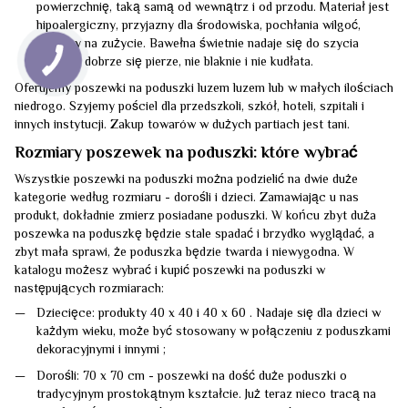
powierzchnię, taką samą od wewnątrz i od przodu. Materiał jest
hipoalergiczny, przyjazny dla środowiska, pochłania wilgoć,
odporny na zużycie. Bawełna świetnie nadaje się do szycia
pościeli, dobrze się pierze, nie blaknie i nie kudłata.
Oferujemy poszewki na poduszki luzem luzem lub w małych ilościach
niedrogo. Szyjemy pościel dla przedszkoli, szkół, hoteli, szpitali i
innych instytucji. Zakup towarów w dużych partiach jest tani.
Rozmiary poszewek na poduszki: które wybrać
Wszystkie poszewki na poduszki można podzielić na dwie duże
kategorie według rozmiaru - dorośli i dzieci. Zamawiając u nas
produkt, dokładnie zmierz posiadane poduszki. W końcu zbyt duża
poszewka na poduszkę będzie stale spadać i brzydko wyglądać, a
zbyt mała sprawi, że poduszka będzie twarda i niewygodna. W
katalogu możesz wybrać i kupić poszewki na poduszki w
następujących rozmiarach:
Dziecięce: produkty 40 x 40 i 40 x 60 . Nadaje się dla dzieci w
każdym wieku, może być stosowany w połączeniu z poduszkami
dekoracyjnymi i innymi ;
Dorośli: 70 x 70 cm - poszewki na dość duże poduszki o
tradycyjnym prostokątnym kształcie. Już teraz nieco tracą na