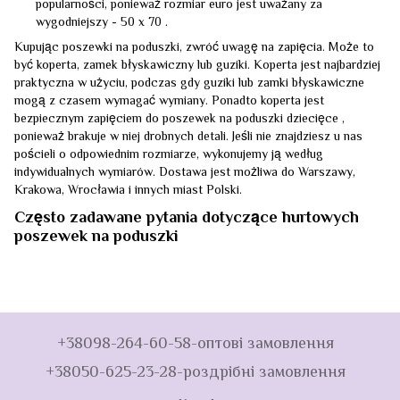
popularności, ponieważ rozmiar euro jest uważany za
wygodniejszy - 50 x 70 .
Kupując poszewki na poduszki, zwróć uwagę na zapięcia. Może to
być koperta, zamek błyskawiczny lub guziki. Koperta jest najbardziej
praktyczna w użyciu, podczas gdy guziki lub zamki błyskawiczne
mogą z czasem wymagać wymiany. Ponadto koperta jest
bezpiecznym zapięciem do poszewek na poduszki dziecięce ,
ponieważ brakuje w niej drobnych detali. Jeśli nie znajdziesz u nas
pościeli o odpowiednim rozmiarze, wykonujemy ją według
indywidualnych wymiarów. Dostawa jest możliwa do Warszawy,
Krakowa, Wrocławia i innych miast Polski.
Często zadawane pytania dotyczące hurtowych
poszewek na poduszki
+38098-264-60-58-оптові замовлення
+38050-625-23-28-роздрібні замовлення