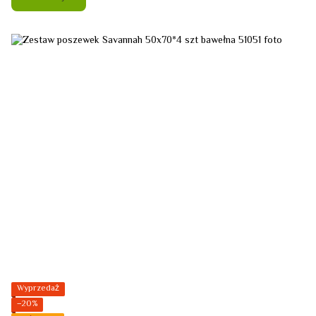
Wyprzedaż
−20%