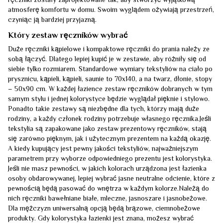
ręczniki zostały zaprojektowane tak, aby stworzyć wyjątkową
atmosferę komfortu w domu. Swoim wyglądem ożywiają przestrzeń,
czyniąc ją bardziej przyjazną.
Który zestaw ręczników wybrać
Duże ręczniki kąpielowe i kompaktowe ręczniki do prania należy ze
sobą łączyć. Dlatego lepiej kupić je w zestawie, aby różniły się od
siebie tylko rozmiarem. Standardowe wymiary tekstyliów na ciało po
prysznicu, kąpieli, kąpieli, saunie to 70x140, a na twarz, dłonie, stopy
– 50x90 cm. W każdej łazience zestaw ręczników dobranych w tym
samym stylu i jednej kolorystyce będzie wyglądał pięknie i stylowo.
Ponadto takie zestawy są niezbędne dla tych, którzy mają duże
rodziny, a każdy członek rodziny potrzebuje własnego ręcznika.Jeśli
tekstylia są zapakowane jako zestaw prezentowy ręczników, stają
się zarówno pięknym, jak i użytecznym prezentem na każdą okazję.
A kiedy kupujący jest pewny jakości tekstyliów, najważniejszym
parametrem przy wyborze odpowiedniego prezentu jest kolorystyka.
Jeśli nie masz pewności, w jakich kolorach urządzona jest łazienka
osoby obdarowywanej, lepiej wybrać jasne neutralne odcienie, które z
pewnością będą pasować do wnętrza w każdym kolorze.Należą do
nich ręczniki bawełniane białe, mleczne, jasnoszare i jasnobeżowe.
Dla mężczyzn uniwersalną opcją będą brązowe, ciemnobeżowe
produkty. Gdy kolorystyka łazienki jest znana, możesz wybrać