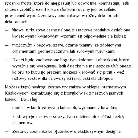
ręczniki frotte, które do niej pasują lub odwrotnie, kontrastują. Jeśli
chcesz zrobić prezent kilku członkom rodziny jednocześnie,
powinieneś wybrać zestawy upominkowe w różnych kolorach i
dekoracjach:
liliowe, turkusowe, jasnozielone, pistacjowe produkty ozdobione
kwiatowymi i kwiatowymi wzorami są odpowiednie dla kobiet;
mężczyźni - beżowe, szare, czarne tkaniny, ze zdobionymi
ornamentami geometrycznymi lub surowymi rysunkami;
Dzieci będą zachwycone bogatymi kolorami i obrazkami, które
wyraźnie się wyróżniają. Jeśli dziecko nie ma jeszcze ulubionego
koloru, to kupując prezent, możesz kierować się płcią - weź
różowy zestaw dla dziewczynki i niebieski dla chłopca.
Możesz kupić niedrogi zestaw ręczników w sklepie internetowym
Kazkoviyson, kontaktując się z którąkolwiek z naszych jasnych
kolekcji. Do usług:
modele w kontrastowych kolorach, wykonane z bawełny;
zestawy ręczników o soczystych odcieniach z różną liczbą
elementów;
Zestawy upominkowe ręczników o ekskluzywnym designie.