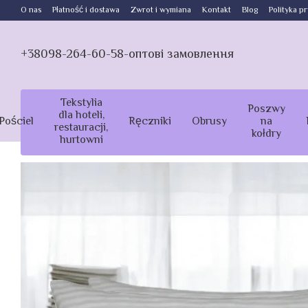
Przejdź do głównej treści
O nas
Płatność i dostawa
Zwrot i wymiana
Kontakt
Blog
Polityka p
+38098-264-60-58-оптові замовлення
Tekstylia
Poszwy
dla hoteli,
Pościel
Ręczniki
Obrusy
na
restauracji,
kołdry
hurtowni