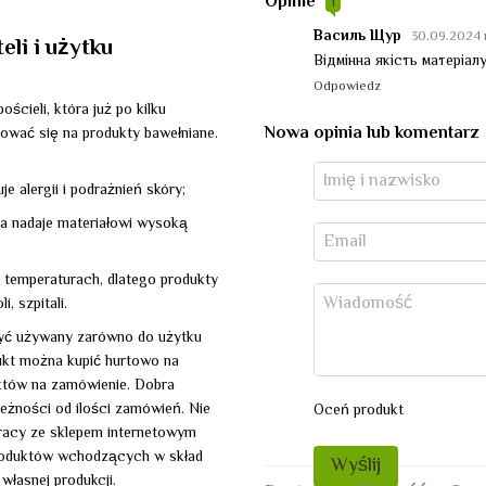
Opinie
1
Василь Щур
30.09.2024 
li i użytku
Відмінна якість матеріал
Odpowiedz
ścieli, która już po kilku
Nowa opinia lub komentarz
ować się na produkty bawełniane.
 alergii i podrażnień skóry;
óra nadaje materiałowi wysoką
h temperaturach, dlatego produkty
, szpitali.
być używany zarówno do użytku
dukt można kupić hurtowo na
uktów na zamówienie. Dobra
leżności od ilości zamówień. Nie
Oceń produkt
pracy ze sklepem internetowym
 produktów wchodzących w skład
Wyślij
własnej produkcji.