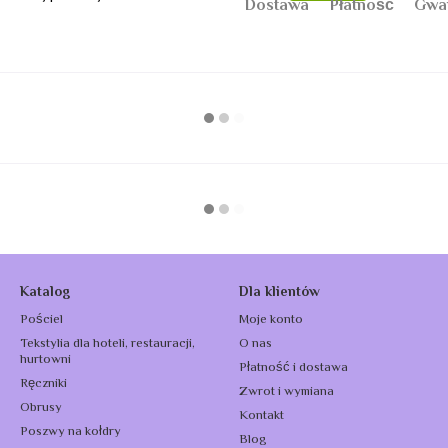
Dostawa
Płatność
Gwa
Katalog
Dla klientów
Pościel
Moje konto
Tekstylia dla hoteli, restauracji,
O nas
hurtowni
Płatność i dostawa
Ręczniki
Zwrot i wymiana
Obrusy
Kontakt
Poszwy na kołdry
Blog