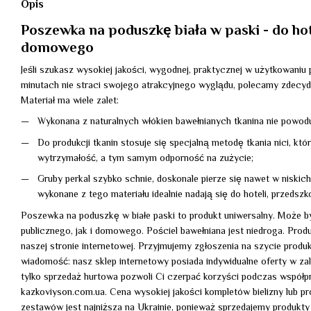
Opis
Poszewka na poduszkę biała w paski - do hote
domowego
Jeśli szukasz wysokiej jakości, wygodnej, praktycznej w użytkowaniu po
minutach nie straci swojego atrakcyjnego wyglądu, polecamy zdecyd
Materiał ma wiele zalet:
Wykonana z naturalnych włókien bawełnianych tkanina nie powoduje
Do produkcji tkanin stosuje się specjalną metodę tkania nici, kt
wytrzymałość, a tym samym odporność na zużycie;
Gruby perkal szybko schnie, doskonale pierze się nawet w niskic
wykonane z tego materiału idealnie nadają się do hoteli, przedszkoli
Poszewka na poduszkę w białe paski to produkt uniwersalny. Może 
publicznego, jak i domowego. Pościel bawełniana jest niedroga. Pro
naszej stronie internetowej. Przyjmujemy zgłoszenia na szycie prod
wiadomość: nasz sklep internetowy posiada indywidualne oferty w za
tylko sprzedaż hurtowa pozwoli Ci czerpać korzyści podczas współ
kazkoviyson.com.ua. Cena wysokiej jakości kompletów bielizny lub
zestawów jest najniższa na Ukrainie, ponieważ sprzedajemy produkty 