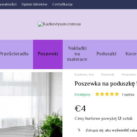
rywatności
Opinie klientów
Certyfikacja
Nakładki
Prześcieradła
Poszewki
na
Poduszki
Koce
materace
Kazkowy Sen
Poszewki
Poszewka 
Poszewka na poduszkę 5
Dostępny
1 opinia
€4
Ceny hurtowe powyżej 12 sztuk
%
Zaloguj się
, aby wyświetlić ra