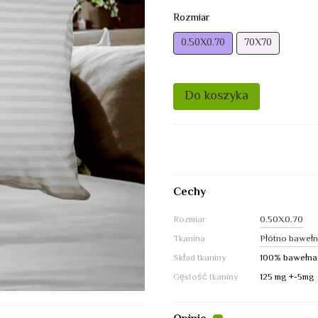
Rozmiar
0.50Х0.70
70Х70
Do koszyka
Cechy
Rozmiar
0.50Х0.70
Tkanina
Płótno bawełn
Skład tkaniny
100% bawełna
Gęstość tkaniny
125 mg +-5mg