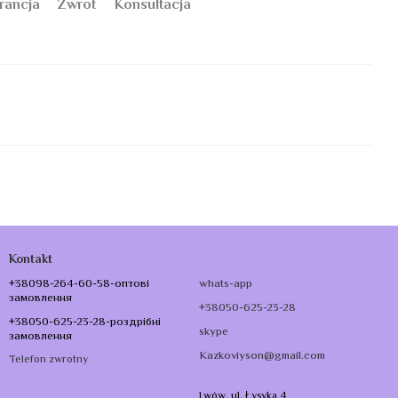
rancja
Zwrot
Konsultacja
Kontakt
+38098-264-60-58-оптові
whats-app
замовлення
+38050-625-23-28
+38050-625-23-28-роздрібні
skype
замовлення
Kazkoviyson@gmail.com
Telefon zwrotny
Lwów, ul. Łysyka 4