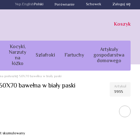
Укр.
English
Polski
Schowek
Zaloguj się
Porównanie
Koszyk
Kocyki,
Artykuły
Narzuty
Szlafroki
Fartuchy
gospodarstwa
na
domowego
łóżko
na poduszkę 50X70 bawełna w biały paski
0X70 bawełna w biały paski
Artykuł
3935
bat skumulowany