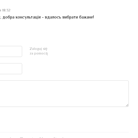
в 18:32
у, добра консультація - вдалось вибрати бажане!
Zaloguj się
za pomocą