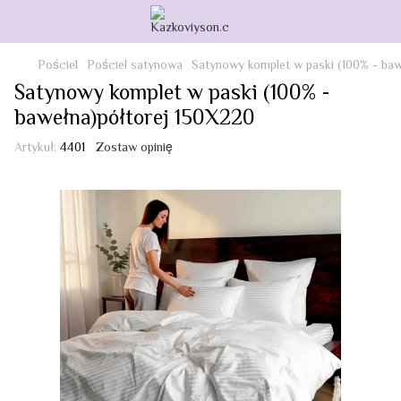
Pościel
Pościel satynowa
Satynowy komplet w paski (100% - baw
Satynowy komplet w paski (100% -
bawełna)półtorej 150Х220
Artykuł:
4401
Zostaw opinię