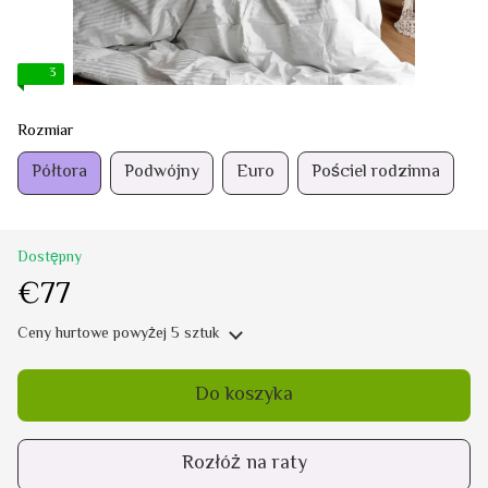
3
Rozmiar
Półtora
Podwójny
Euro
Pościel rodzinna
Dostępny
€77
Ceny hurtowe
powyżej 5 sztuk
Do koszyka
Rozłóż na raty