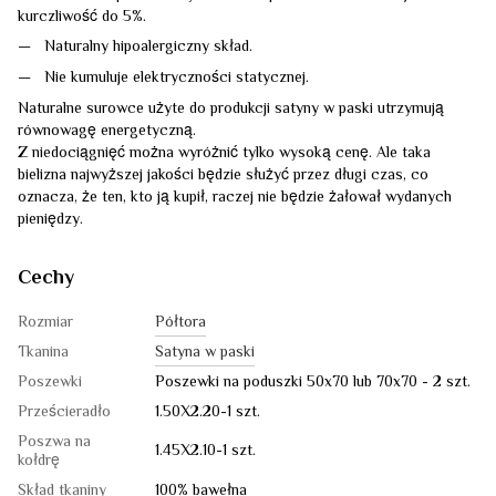
kurczliwość do 5%.
Naturalny hipoalergiczny skład.
Nie kumuluje elektryczności statycznej.
Naturalne surowce użyte do produkcji satyny w paski utrzymują
równowagę energetyczną.
Z niedociągnięć można wyróżnić tylko wysoką cenę. Ale taka
bielizna najwyższej jakości będzie służyć przez długi czas, co
oznacza, że ten, kto ją kupił, raczej nie będzie żałował wydanych
pieniędzy.
Cechy
Rozmiar
Półtora
Tkanina
Satyna w paski
Poszewki
Poszewki na poduszki 50x70 lub 70x70 - 2 szt.
Prześcieradło
1.50Х2.20-1 szt.
Poszwa na
1.45Х2.10-1 szt.
kołdrę
Skład tkaniny
100% bawełna