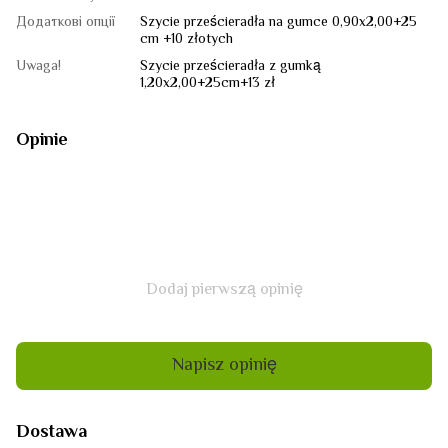
Додаткові опції
Szycie prześcieradła na gumce 0,90x2,00+25
cm +10 złotych
Uwaga!
Szycie prześcieradła z gumką
1,20x2,00+25сm+13 zł
Opinie
Dodaj pierwszą opinię
Napisz opinię
Dostawa