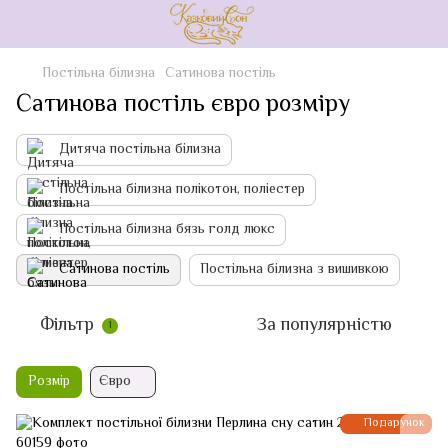
Постільна білизна
Сатинова постіль
Сатинова постіль євро розміру
Дитяча постільна білизна
Постільна білизна полікотон, поліестер
Постільна білизна бязь голд люкс
Сатинова постіль
Постільна білизна з вишивкою
Фільтр
За популярністю
1
Розмір
Євро
Подарунок