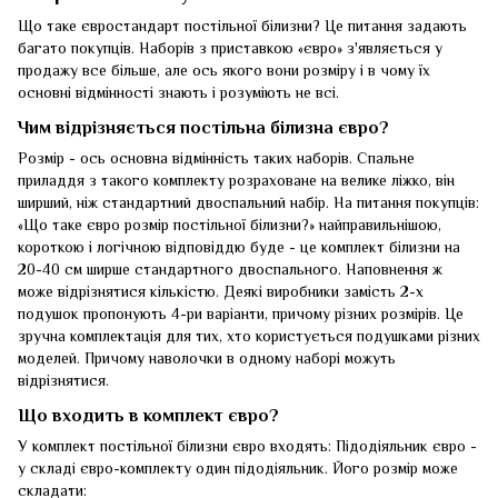
Що таке євростандарт постільної білизни? Це питання задають
багато покупців. Наборів з приставкою «євро» з'являється у
продажу все більше, але ось якого вони розміру і в чому їх
основні відмінності знають і розуміють не всі.
Чим відрізняється постільна білизна євро?
Розмір - ось основна відмінність таких наборів. Спальне
приладдя з такого комплекту розраховане на велике ліжко, він
ширший, ніж стандартний двоспальний набір. На питання покупців:
«Що таке євро розмір постільної білизни?» найправильнішою,
короткою і логічною відповіддю буде - це комплект білизни на
20-40 см ширше стандартного двоспального. Наповнення ж
може відрізнятися кількістю. Деякі виробники замість 2-х
подушок пропонують 4-ри варіанти, причому різних розмірів. Це
зручна комплектація для тих, хто користується подушками різних
моделей. Причому наволочки в одному наборі можуть
відрізнятися.
Що входить в комплект євро?
У комплект постільної білизни євро входять: Підодіяльник євро -
у складі євро-комплекту один підодіяльник. Його розмір може
складати: