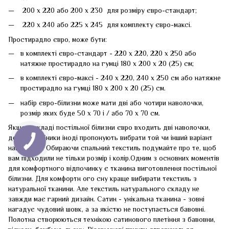
200 х 220 або 200 х 230 для розміру євро-стандарт;
220 х 240 або 225 х 245 для комплекту євро-максі.
Простирадло євро, може бути:
в комплекті євро-стандарт - 220 х 220, 220 х 250 або
натяжне простирадло на гумці 180 х 200 х 20 (25) см;
в комплекті євро-максі - 240 х 220, 240 х 250 см або натяжне
простирадло на гумці 180 х 200 х 20 (25) см.
набір євро-білизни може мати дві або чотири наволочки,
розмір яких буде 50 х 70 і / або 70 х 70 см.
Якщо в складі постільної білизни євро входить дві наволочки,
деякі виробники іноді пропонують вибрати той чи інший варіант
наволочок. Обираючи спальний текстиль подумайте про те, щоб
вам підходили не тільки розмір і колір.Одним з основних моментів
для комфортного відпочинку є тканина виготовлення постільної
білизни. Для комфортн ого сну краще вибирати текстиль з
натуральної тканини. Але текстиль натурального складу не
завжди має гарний дизайн. Сатин - унікальна тканина - зовні
нагадує чудовий шовк, а за якістю не поступається бавовні.
Полотна створюються технікою сатинового плетіння з бавовни,