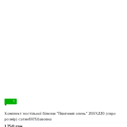
3
Комплект постільної білизни "Північний олень" 200Х220 (євро
розмір) сатин100%бавовна
1 750 грн