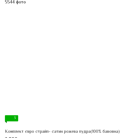
3
Комплект євро страйп- сатин рожева пудра(100% бавовна)