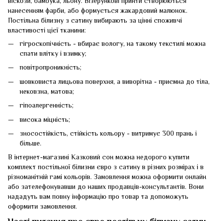
віскози, бамбука, льону. Візерункові принти створюються
нанесенням фарби, або формується жакардовий малюнок.
Постільна білизну з сатину вибирають за цінні споживчі
властивості цієї тканини:
гігроскопічність - вбирає вологу, на такому текстилі можна
спати влітку і взимку;
повітропроникність;
шовковиста лицьова поверхня, а виворітна - приємна до тіла,
нековзна, матова;
гіпоалергенність;
висока міцність;
зносостійкість, стійкість кольору - витримує 300 прань і
більше.
В інтернет-магазині Казковий сон можна недорого купити
комплект постільної білизни євро з сатину в різних розмірах і в
різноманітній гамі кольорів. Замовлення можна оформити онлайн
або зателефонувавши до наших продавців-консультантів. Вони
нададуть вам повну інформацію про товар та допоможуть
оформити замовлення.