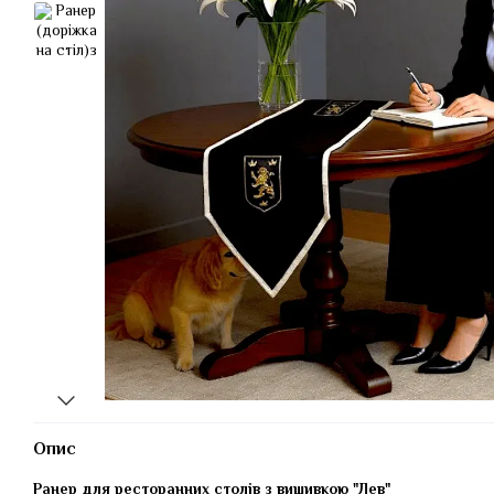
Опис
Ранер для ресторанних столів з вишивкою "Лев"