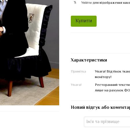
%
Увійти
для відображення нако
Купити
Характеристики
Примітка
Увага! Відтінок тка
монітору!
Увага!
Ресторанний тексти
лише на рахунок ФО
Новий відгук або комента