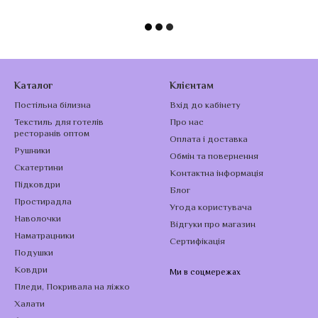
Каталог
Клієнтам
Постільна білизна
Вхід до кабінету
Текстиль для готелів
Про нас
ресторанів оптом
Оплата і доставка
Рушники
Обмін та повернення
Скатертини
Контактна інформація
Підковдри
Блог
Простирадла
Угода користувача
Наволочки
Відгуки про магазин
Наматрацники
Сертифікація
Подушки
Ковдри
Ми в соцмережах
Пледи, Покривала на ліжко
Халати