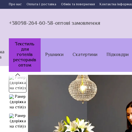
Перейти до основного контенту
Про нас
Оплата і доставка
Обмін та повернення
Контактна інформац
+38098-264-60-58-оптові замовлення
Текстиль
для
на
готелів
Рушники
Скатертини
Підковдри
а
ресторанів
оптом