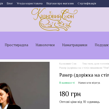
ія
Блог
Угода користувача
Відгуки про магазин
Сертифікація
Простирадла
Наволочки
Наматрацники
Подушк
Казковий Сон
Текстиль для готелів
Ранер (доріжка на стіл)з вишивкою "Лев
Ранер (доріжка на сті
В наявності
Написати відгук
180 грн
Оптові ціни від 10 одиниць