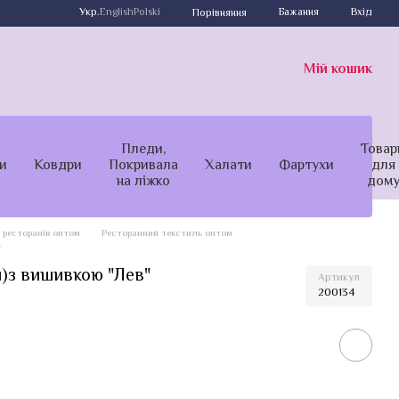
Укр.
English
Polski
Бажання
Вхід
Порівняння
Мій кошик
Пледи,
Товар
и
Ковдри
Покривала
Халати
Фартухи
для
на ліжко
дом
 ресторанів оптом
Ресторанний текстиль оптом
"
л)з вишивкою "Лев"
Артикул
200134