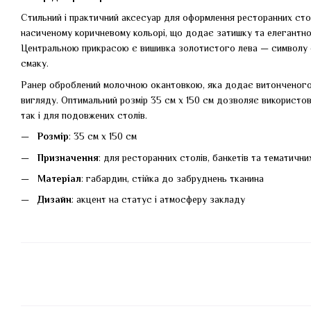
Стильний і практичний аксесуар для оформлення ресторанних стол
насиченому коричневому кольорі, що додає затишку та елегантно
Центральною прикрасою є вишивка золотистого лева — символу 
смаку.
Ранер оброблений молочною окантовкою, яка додає витонченого
вигляду. Оптимальний розмір 35 см х 150 см дозволяє використов
так і для подовжених столів.
Розмір
: 35 см х 150 см
Призначення
: для ресторанних столів, банкетів та тематични
Матеріал
: габардин, стійка до забруднень тканина
Дизайн
: акцент на статус і атмосферу закладу