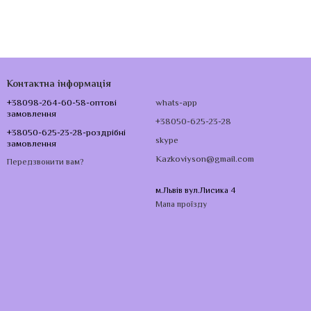
Контактна інформація
+38098-264-60-58-оптові
whats-app
замовлення
+38050-625-23-28
+38050-625-23-28-роздрібні
skype
замовлення
Kazkoviyson@gmail.com
Передзвонити вам?
м.Львів вул.Лисика 4
Мапа проїзду