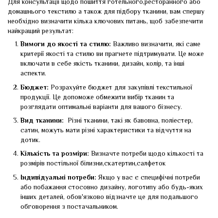
Для консультації щодо пошиття готельного,ресторанного або
домашнього текстилю а також для підбору тканини, вам спершу
необхідно визначити кілька ключових питань, щоб забезпечити
найкращий результат:
Вимоги до якості та стилю:
Важливо визначити, які саме
критерії якості та стилю ви прагнете підтримувати. Це може
включати в себе якість тканини, дизайн, колір, та інші
аспекти.
Бюджет:
Розрахуйте бюджет для закупівлі текстильної
продукції. Це допоможе обмежити вибір тканин та
розглядати оптимальні варіанти для вашого бізнесу.
Вид тканини:
Різні тканини, такі як бавовна, поліестер,
сатин, можуть мати різні характеристики та відчуття на
дотик.
Кількість та розміри:
Визначте потреби щодо кількості та
розмірів постільної білизни,скатертин,салфеток
Індивідуальні потреби:
Якщо у вас є специфічні потреби
або побажання стосовно дизайну, логотипу або будь-яких
інших деталей, обов'язково відзначте це для подальшого
обговорення з постачальником.