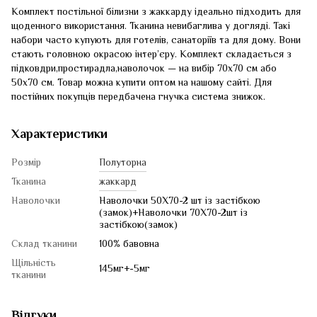
Комплект постільної білизни з жаккарду ідеально підходить для
щоденного використання. Тканина невибаглива у догляді. Такі
набори часто купують для готелів, санаторіїв та для дому. Вони
стають головною окрасою інтер’єру. Комплект складається з
підковдри,простирадла,наволочок — на вибір 70х70 см або
50х70 см. Товар можна купити оптом на нашому сайті. Для
постійних покупців передбачена гнучка система знижок.
Характеристики
Розмір
Полуторна
Тканина
жаккард
Наволочки
Наволочки 50Х70-2 шт із застібкою
(замок)+Наволочки 70Х70-2шт із
застібкою(замок)
Склад тканини
100% бавовна
Щільність
145мг+-5мг
тканини
Відгуки