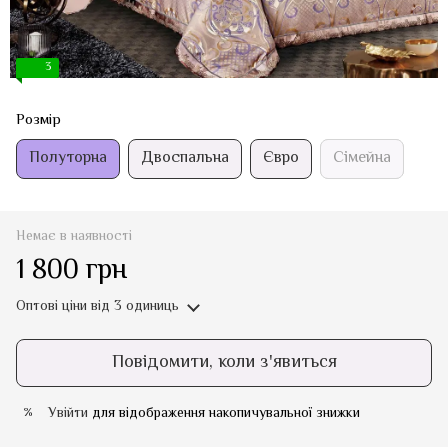
3
Розмір
Полуторна
Двоспальна
Євро
Сімейна
Немає в наявності
1 800 грн
Оптові ціни
від 3 одиниць
Повідомити, коли з'явиться
Увійти
для відображення накопичувальної знижки
%