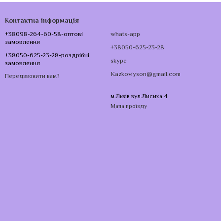
Контактна інформація
+38098-264-60-58-оптові
whats-app
замовлення
+38050-625-23-28
+38050-625-23-28-роздрібні
skype
замовлення
Kazkoviyson@gmail.com
Передзвонити вам?
м.Львів вул.Лисика 4
Мапа проїзду