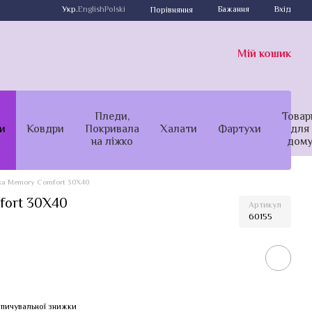
Укр.
English
Polski
Бажання
Вхід
Порівняння
Мій кошик
Пледи,
Товар
и
Ковдри
Покривала
Халати
Фартухи
для
на ліжко
дом
а Memory Comfort 30Х40
fort 30Х40
Артикул
60155
пичувальної знижки