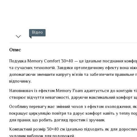
Відео
Опис
Подушка Memory Comfort 30×40 — це ідеальне поєднання комфор
та сучасних технологій. Завдяки ортопедичному ефекту вона ніж
допомагаючи зменшити напругу м’язів та забезпечити правильне п
відпочинку.
Наповнювач із ефектом Memory Foam адаптується до контурів тіл
створює відчуття невагомості, даруючи максимальний комфорт щ
Особливу перевагу має змінний чохол з ефектом охолодження, яки
покращує циркуляцію повітря та дарує комфорт навіть у теплу по
для прання, що робить догляд простим і зручним.
Компактний розмір 30×40 см ідеально підходить як для дорослих, 
чудовим вибором для подорожей.