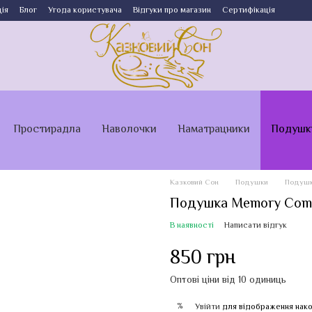
ія
Блог
Угода користувача
Відгуки про магазин
Сертифікація
Простирадла
Наволочки
Наматрацники
Подушк
Казковий Сон
Подушки
Подушк
Подушка Memory Com
В наявності
Написати відгук
850 грн
Оптові ціни від 10 одиниць
%
Увійти
для відображення нако