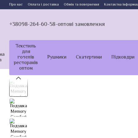
Перейти до основного контенту
Про нас
Оплата і доставка
Обмін та повернення
Контактна інформац
+38098-264-60-58-оптові замовлення
Текстиль
для
на
готелів
Рушники
Скатертини
Підковдри
а
ресторанів
оптом