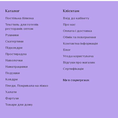
Каталог
Клієнтам
Постільна білизна
Вхід до кабінету
Текстиль для готелів
Про нас
ресторанів оптом
Оплата і доставка
Рушники
Обмін та повернення
Скатертини
Контактна інформація
Підковдри
Блог
Простирадла
Угода користувача
Наволочки
Відгуки про магазин
Наматрацники
Сертифікація
Подушки
Ковдри
Ми в соцмережах
Пледи, Покривала на ліжко
Халати
Фартухи
Товари для дому