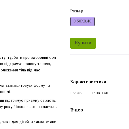
Розмір
0.30Х0.40
Купити
ту, турботи про здоровий сон
но підтримує голову та шию,
оложення тіла під час
Характеристики
а, «запам’ятовує» форму та
оночі.
Розмір
0.30Х0.40
й підтримує приємну свіжість,
ру року. Чохол легко знімається
Відео
так і для дітей, а також стане