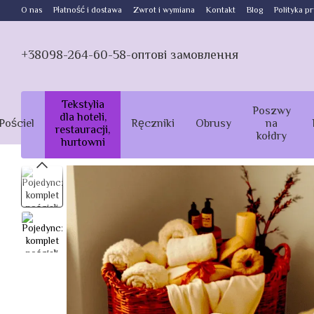
Przejdź do głównej treści
O nas
Płatność i dostawa
Zwrot i wymiana
Kontakt
Blog
Polityka p
+38098-264-60-58-оптові замовлення
Tekstylia
Poszwy
dla hoteli,
Pościel
Ręczniki
Obrusy
na
restauracji,
kołdry
hurtowni