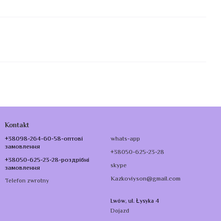
Kontakt
+38098-264-60-58-оптові
whats-app
замовлення
+38050-625-23-28
+38050-625-23-28-роздрібні
skype
замовлення
Kazkoviyson@gmail.com
Telefon zwrotny
Lwów, ul. Łysyka 4
Dojazd