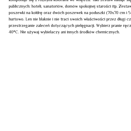
komponuje się z różnymi kolorami we wnętrzu. Taki zestaw nadaje się
publicznych: hoteli, sanatoriów, domów spokojnej starości itp. Zestaw
poszewki na kołdrę oraz dwóch poszewek na poduszki (70x70 cm i 
hurtowo. Len nie blaknie i nie traci swoich właściwości przez długi c
przestrzeganie zaleceń dotyczących pielęgnacji. Wybierz pranie ręcz
40°C. Nie używaj wybielaczy ani innych środków chemicznych.