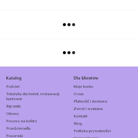
Katalog
Dla klientów
Pościel
Moje konto
Tekstylia dla hoteli, restauracji,
O nas
hurtowni
Płatność i dostawa
Ręczniki
Zwrot i wymiana
Obrusy
Kontakt
Poszwy na kołdry
Blog
Prześcieradła
Polityka prywatności
Poszewki