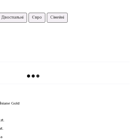
Двоспальні
Євро
Сімейні
łniane Gold
zt.
zt.
na