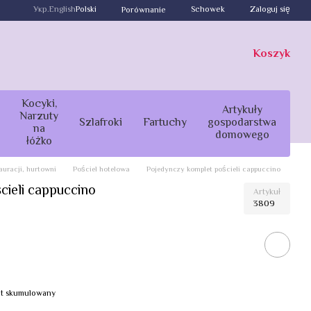
Укр.
English
Polski
Schowek
Zaloguj się
Porównanie
Koszyk
Kocyki,
Artykuły
Narzuty
Szlafroki
Fartuchy
gospodarstwa
na
domowego
łóżko
tauracji, hurtowni
Pościel hotelowa
Pojedynczy komplet pościeli cappuccino
cieli cappuccino
Artykuł
3809
bat skumulowany