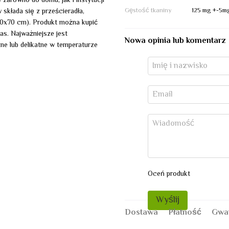
 zarówno do domu, jak i instytucji
Gęstość tkaniny
125 mg +-5m
 składa się z prześcieradła,
50x70 cm). Produkt można kupić
zas. Najważniejsze jest
Nowa opinia lub komentarz
ne lub delikatne w temperaturze
Oceń produkt
Wyślij
Dostawa
Płatność
Gwa