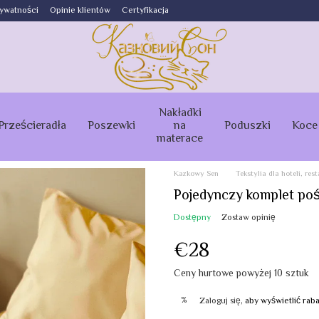
rywatności
Opinie klientów
Certyfikacja
Nakładki
Prześcieradła
Poszewki
na
Poduszki
Koce
materace
Kazkowy Sen
Tekstylia dla hoteli, res
Pojedynczy komplet poś
Dostępny
Zostaw opinię
€28
Ceny hurtowe powyżej 10 sztuk
%
Zaloguj się
, aby wyświetlić ra