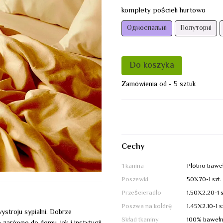
komplety pościeli hurtowo
Односпальні
Полуторні
Do koszyka
Zamówienia od - 5 sztuk
Cechy
Tkanina
Płótno bawe
Poszewki
50X70-1 szt.
Prześcieradło
1.50Х2.20-1 s
Poszwa na kołdrę
1.45Х2.10-1 s
stroju sypialni. Dobrze
Skład tkaniny
100% baweł