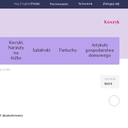
Укр.
English
Polski
Schowek
Zaloguj się
Porównanie
Koszyk
Kocyki,
Artykuły
Narzuty
Szlafroki
Fartuchy
gospodarstwa
na
domowego
łóżko
ły D.180
Artykuł
1604
bat skumulowany