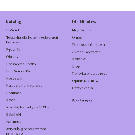
Katalog
Dla klientów
Pościel
Moje konto
Tekstylia dla hoteli, restauracji,
O nas
hurtowni
Płatność i dostawa
Ręczniki
Zwrot i wymiana
Obrusy
Kontakt
Poszwy na kołdry
Blog
Prześcieradła
Polityka prywatności
Poszewki
Opinie klientów
Nakładki na materace
Certyfikacja
Poduszki
Koce
Śledź nas na
Kocyki, Narzuty na łóżko
Szlafroki
Fartuchy
Artykuły gospodarstwa
domowego