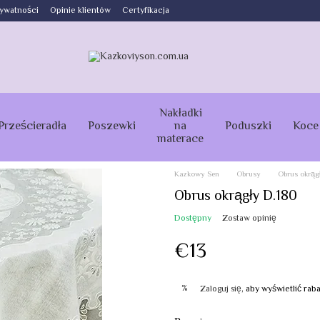
rywatności
Opinie klientów
Certyfikacja
Nakładki
Prześcieradła
Poszewki
na
Poduszki
Koce
materace
Kazkowy Sen
Obrusy
Obrus okrąg
Obrus okrągły D.180
Dostępny
Zostaw opinię
€13
%
Zaloguj się
, aby wyświetlić ra