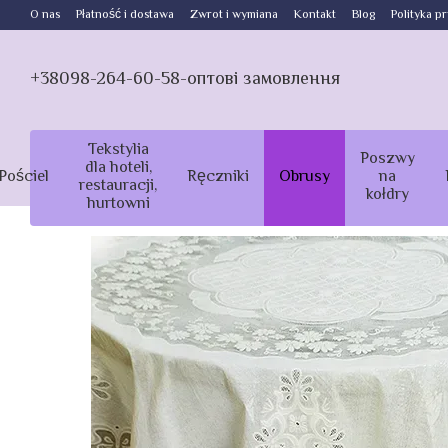
Przejdź do głównej treści
O nas
Płatność i dostawa
Zwrot i wymiana
Kontakt
Blog
Polityka p
+38098-264-60-58-оптові замовлення
Tekstylia
Poszwy
dla hoteli,
Pościel
Ręczniki
Obrusy
na
restauracji,
kołdry
hurtowni