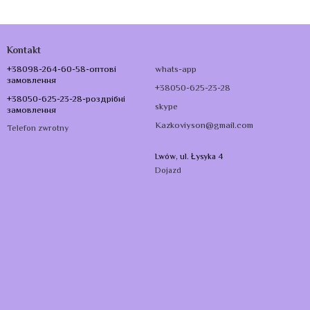
Kontakt
+38098-264-60-58-оптові
whats-app
замовлення
+38050-625-23-28
+38050-625-23-28-роздрібні
skype
замовлення
Kazkoviyson@gmail.com
Telefon zwrotny
Lwów, ul. Łysyka 4
Dojazd