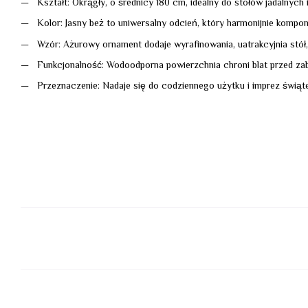
Kształt: Okrągły, o średnicy 180 cm, idealny do stołów jadalnych
Kolor: Jasny beż to uniwersalny odcień, który harmonijnie kompo
Wzór: Ażurowy ornament dodaje wyrafinowania, uatrakcyjnia stół
Funkcjonalność: Wodoodporna powierzchnia chroni blat przed za
Przeznaczenie: Nadaje się do codziennego użytku i imprez świąt