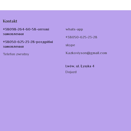
Kontakt
+38098-264-60-58-оптові
whats-app
замовлення
+38050-625-23-28
+38050-625-23-28-роздрібні
skype
замовлення
Kazkoviyson@gmail.com
Telefon zwrotny
Lwów, ul. Łysyka 4
Dojazd