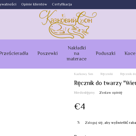
rywatności
Opinie klientów
Certyfikacja
Nakładki
Prześcieradła
Poszewki
na
Poduszki
Koce
materace
Kazkowy Sen
Ręczniki
Ręcznik do
Ręcznik do twarzy "Wie
Niedostępny
Zostaw opinię
€4
%
Zaloguj się
, aby wyświetlić ra