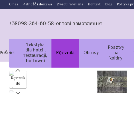
Przejdź do głównej treści
O nas
Płatność i dostawa
Zwrot i wymiana
Kontakt
Blog
Polityka p
+38098-264-60-58-оптові замовлення
Tekstylia
Poszwy
dla hoteli,
Pościel
Ręczniki
Obrusy
na
restauracji,
kołdry
hurtowni