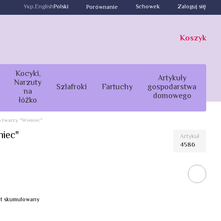
Укр.
English
Polski
Schowek
Zaloguj się
Porównanie
Koszyk
Kocyki,
Artykuły
Narzuty
Szlafroki
Fartuchy
gospodarstwa
na
domowego
łóżko
 twarzy "Wieniec"
niec"
Artykuł
4586
bat skumulowany