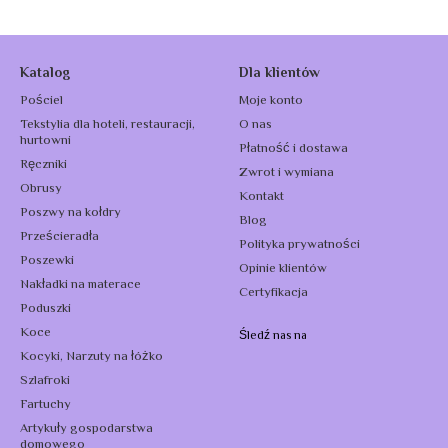
Katalog
Dla klientów
Pościel
Moje konto
Tekstylia dla hoteli, restauracji,
O nas
hurtowni
Płatność i dostawa
Ręczniki
Zwrot i wymiana
Obrusy
Kontakt
Poszwy na kołdry
Blog
Prześcieradła
Polityka prywatności
Poszewki
Opinie klientów
Nakładki na materace
Certyfikacja
Poduszki
Koce
Śledź nas na
Kocyki, Narzuty na łóżko
Szlafroki
Fartuchy
Artykuły gospodarstwa
domowego