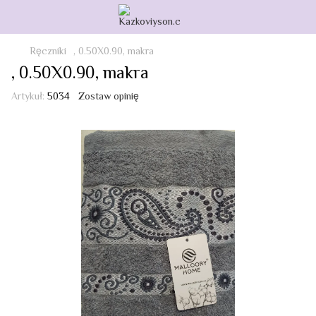
Ręczniki
, 0.50Х0.90, makra
, 0.50Х0.90, makra
Artykuł:
5034
Zostaw opinię