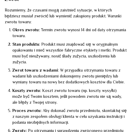
Rozumiemy, że czasami mogą zaistnieć sytuacje, w których
będziesz musiał zwrócić lub wymienić zakupiony produkt. Warunki
zwrotu towaru:
Okres zwrotu:
Termin zwrotu wynosi 14 dni od daty otrzymania
towaru.
Stan produktu
: Produkt musi znajdować się w oryginalnym
opakowaniu i mieć wszystkie fabryczne etykiety i metki. Produkt
musi być nieużywany, nosić ślady zużycia, uszkodzenia lub
zużycia.
Zwrot towaru z wadami
: W przypadku otrzymania towaru z
wadami lub uszkodzeniami dokonujemy zwrotu pieniędzy lub
wymiany towaru na nowy bez dodatkowych kosztów dla Ciebie.
Koszty zwrotu:
Koszt zwrotu towaru (np. koszty wysyłki)
może być Twoim kosztem, jeśli powodem zwrotu nie są wady,
ale błędy z Twojej strony.
Proces zwrotu:
Aby dokonać zwrotu przedmiotu, skontaktuj się
z naszym zespołem obsługi klienta w celu uzyskania instrukcji i
podania niezbędnych informacji.
Zwroty:
Po otrzymaniu i sprawdzeniu zwróconego przedmiotu