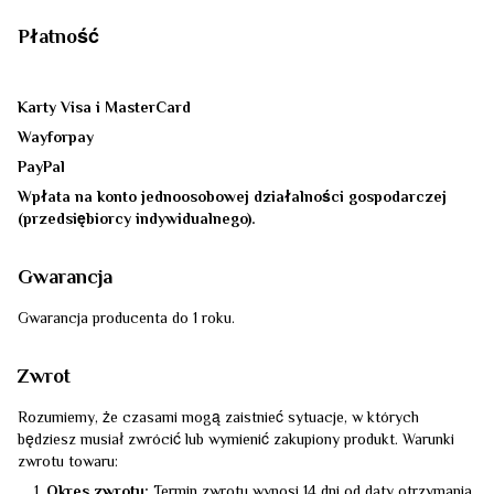
Płatność
Karty Visa i MasterCard
Wayforpay
PayPal
Wpłata na konto jednoosobowej działalności gospodarczej
(przedsiębiorcy indywidualnego).
Gwarancja
Gwarancja producenta do 1 roku.
Zwrot
Rozumiemy, że czasami mogą zaistnieć sytuacje, w których
będziesz musiał zwrócić lub wymienić zakupiony produkt. Warunki
zwrotu towaru:
Okres zwrotu:
Termin zwrotu wynosi 14 dni od daty otrzymania