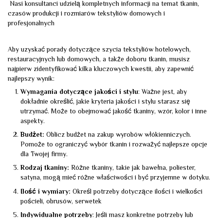
Nasi konsultanci udzielą kompletnych informacji na temat tkanin,
czasów produkcji i rozmiarów tekstyliów domowych i
profesjonalnych
Aby uzyskać porady dotyczące szycia tekstyliów hotelowych,
restauracyjnych lub domowych, a także doboru tkanin, musisz
najpierw zidentyfikować kilka kluczowych kwestii, aby zapewnić
najlepszy wynik:
Wymagania dotyczące jakości i stylu
: Ważne jest, aby
dokładnie określić, jakie kryteria jakości i stylu starasz się
utrzymać. Może to obejmować jakość tkaniny, wzór, kolor i inne
aspekty.
Budżet:
Oblicz budżet na zakup wyrobów włókienniczych.
Pomoże to ograniczyć wybór tkanin i rozważyć najlepsze opcje
dla Twojej firmy.
Rodzaj tkaniny:
Różne tkaniny, takie jak bawełna, poliester,
satyna, mogą mieć różne właściwości i być przyjemne w dotyku.
Ilość i wymiary:
Określ potrzeby dotyczące ilości i wielkości
pościeli, obrusów, serwetek
Indywidualne potrzeby
: Jeśli masz konkretne potrzeby lub