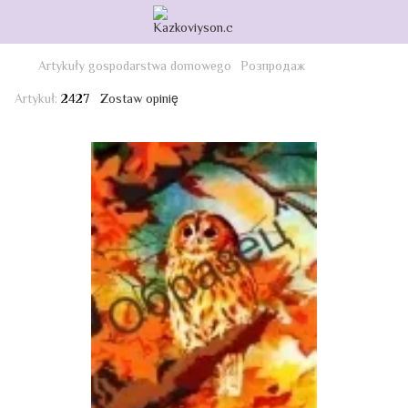
Artykuły gospodarstwa domowego
Розпродаж
Artykuł:
2427
Zostaw opinię