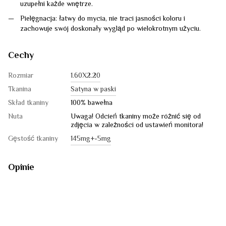
uzupełni każde wnętrze.
Pielęgnacja: łatwy do mycia, nie traci jasności koloru i
zachowuje swój doskonały wygląd po wielokrotnym użyciu.
Cechy
Rozmiar
1.60Х2.20
Tkanina
Satyna w paski
Skład tkaniny
100% bawełna
Nuta
Uwaga! Odcień tkaniny może różnić się od
zdjęcia w zależności od ustawień monitora!
Gęstość tkaniny
145mg+-5mg
Opinie