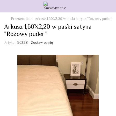
Prześcieradła
Arkusz 1,60X2,20 w paski satyna "Różowy puder"
Arkusz 1,60X2,20 w paski satyna
"Różowy puder"
Artykuł:
50228
Zostaw opinię