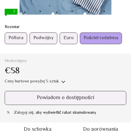
2
Rozmiar
Półtora
Podwójny
Euro
Pościel rodzinna
Niedostępny
€58
Ceny hurtowe
powyżej 5 sztuk
Powiadom o dostępności
Zaloguj się
, aby wyświetlić rabat skumulowany
%
Do schowka
Do porównania