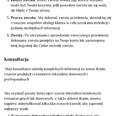
Koszty zwrotu:
Koszt zwrotu towaru (np. koszty wysyłki)
może być Twoim kosztem, jeśli powodem zwrotu nie są wady,
ale błędy z Twojej strony.
Proces zwrotu:
Aby dokonać zwrotu przedmiotu, skontaktuj się
z naszym zespołem obsługi klienta w celu uzyskania instrukcji i
podania niezbędnych informacji.
Zwroty:
Po otrzymaniu i sprawdzeniu zwróconego przedmiotu
dokonamy zwrotu pieniędzy na Twoje konto lub zastosujemy
inną dogodną dla Ciebie metodę zwrotu.
Konsultacja
Nasi konsultanci udzielą kompletnych informacji na temat tkanin,
czasów produkcji i rozmiarów tekstyliów domowych i
profesjonalnych
Aby uzyskać porady dotyczące szycia tekstyliów hotelowych,
restauracyjnych lub domowych, a także doboru tkanin, musisz
najpierw zidentyfikować kilka kluczowych kwestii, aby zapewnić
najlepszy wynik: