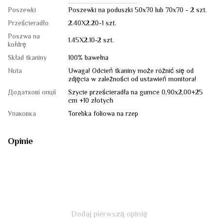
Poszewki
Poszewki na poduszki 50x70 lub 70x70 - 2 szt.
Prześcieradło
2.40Х2.20-1 szt.
Poszwa na
1.45Х2.10-2 szt.
kołdrę
Skład tkaniny
100% bawełna
Nuta
Uwaga! Odcień tkaniny może różnić się od
zdjęcia w zależności od ustawień monitora!
Додаткові опції
Szycie prześcieradła na gumce 0,90x2,00+25
cm +10 złotych
Упаковка
Torebka foliowa na rzep
Opinie
Dodaj pierwszą opinię