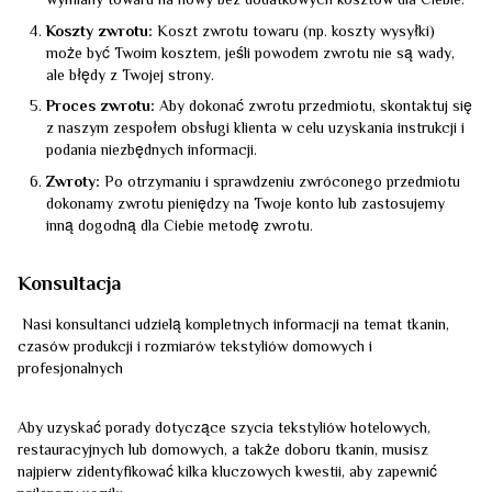
wymiany towaru na nowy bez dodatkowych kosztów dla Ciebie.
Koszty zwrotu:
Koszt zwrotu towaru (np. koszty wysyłki)
może być Twoim kosztem, jeśli powodem zwrotu nie są wady,
ale błędy z Twojej strony.
Proces zwrotu:
Aby dokonać zwrotu przedmiotu, skontaktuj się
z naszym zespołem obsługi klienta w celu uzyskania instrukcji i
podania niezbędnych informacji.
Zwroty:
Po otrzymaniu i sprawdzeniu zwróconego przedmiotu
dokonamy zwrotu pieniędzy na Twoje konto lub zastosujemy
inną dogodną dla Ciebie metodę zwrotu.
Konsultacja
Nasi konsultanci udzielą kompletnych informacji na temat tkanin,
czasów produkcji i rozmiarów tekstyliów domowych i
profesjonalnych
Aby uzyskać porady dotyczące szycia tekstyliów hotelowych,
restauracyjnych lub domowych, a także doboru tkanin, musisz
najpierw zidentyfikować kilka kluczowych kwestii, aby zapewnić