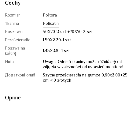
Cechy
Rozmiar
Półtora
Tkanina
Polisatin
Poszewki
50X70-2 szt +70X70-2 szt
Prześcieradło
1.50Х2.20-1 szt.
Poszwa na
1.45Х2.10-1 szt.
kołdrę
Nuta
Uwaga! Odcień tkaniny może różnić się od
zdjęcia w zależności od ustawień monitora!
Додаткові опції
Szycie prześcieradła na gumce 0,90x2,00+25
cm +10 złotych
Opinie