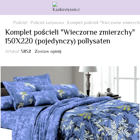
Pościel
Pościel satynowa
Komplet pościeli "Wieczorne zmierzch
Komplet pościeli "Wieczorne zmierzchy"
150X220 (pojedynczy) pollysaten
Artykuł:
5852
Zostaw opinię