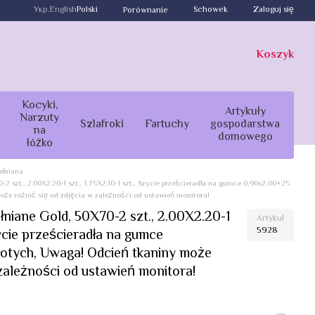
Укр.
English
Polski
Schowek
Zaloguj się
Porównanie
Koszyk
Kocyki,
Artykuły
Narzuty
Szlafroki
Fartuchy
gospodarstwa
na
domowego
łóżko
ełniana
2 szt., 2.00Х2.20-1 szt., 1.75Х2.10-1 szt., Szycie prześcieradła na gumce 0,90x2,00+25
że różnić się od zdjęcia w zależności od ustawień monitora!
łniane Gold, 50X70-2 szt., 2.00Х2.20-1
Artykuł
5928
Szycie prześcieradła na gumce
otych, Uwaga! Odcień tkaniny może
 zależności od ustawień monitora!