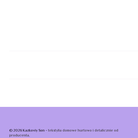
© 2026 Kazkoviy Son -
tekstylia domowe hurtowo i detalicznie od
producenta
.