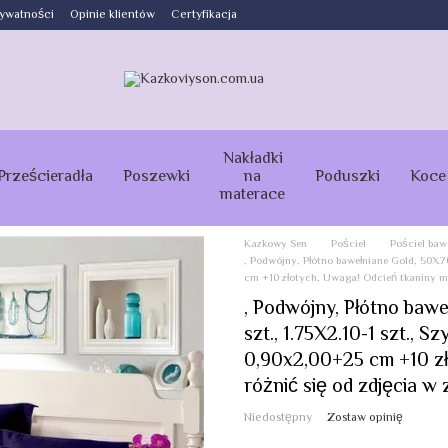
rywatności
Opinie klientów
Certyfikacja
Nakładki
Prześcieradła
Poszewki
na
Poduszki
Koce
materace
Kazkowy Sen
Pościel
Pościel baw
, Podwójny, Płótno bawełniane Gold, 50X70-
cm +10 złotych, Uwaga! Odcień tkaniny mo
, Podwójny, Płótno bawe
szt., 1.75Х2.10-1 szt., 
0,90x2,00+25 cm +10 zł
różnić się od zdjęcia w
Niedostępny
Zostaw opinię