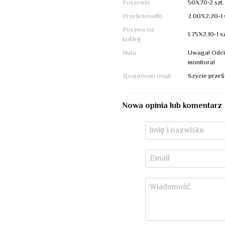
Poszewki
50X70-2 szt.
Prześcieradło
2.00Х2.20-1 s
Poszwa na
1.75Х2.10-1 sz
kołdrę
Nuta
Uwaga! Odcie
monitora!
Додаткові опції
Szycie prześ
Nowa opinia lub komentarz