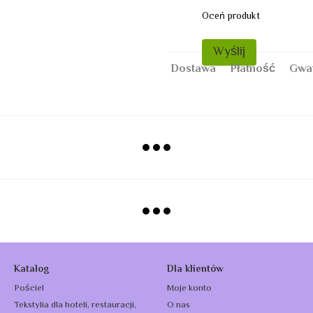
Oceń produkt
Wyślij
Dostawa
Płatność
Gwa
Katalog
Dla klientów
Pościel
Moje konto
Tekstylia dla hoteli, restauracji,
O nas