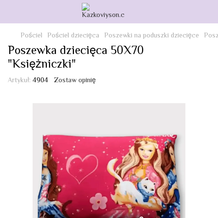
Pościel
Pościel dziecięca
Poszewki na poduszki dziecięce
Posz
Poszewka dziecięca 50X70
"Księżniczki"
Artykuł:
4904
Zostaw opinię