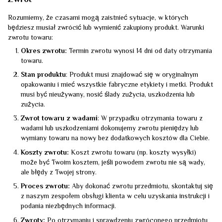
Rozumiemy, że czasami mogą zaistnieć sytuacje, w których
będziesz musiał zwrócić lub wymienić zakupiony produkt. Warunki
zwrotu towaru:
Okres zwrotu:
Termin zwrotu wynosi 14 dni od daty otrzymania
towaru.
Stan produktu
: Produkt musi znajdować się w oryginalnym
opakowaniu i mieć wszystkie fabryczne etykiety i metki. Produkt
musi być nieużywany, nosić ślady zużycia, uszkodzenia lub
zużycia.
Zwrot towaru z wadami
: W przypadku otrzymania towaru z
wadami lub uszkodzeniami dokonujemy zwrotu pieniędzy lub
wymiany towaru na nowy bez dodatkowych kosztów dla Ciebie.
Koszty zwrotu:
Koszt zwrotu towaru (np. koszty wysyłki)
może być Twoim kosztem, jeśli powodem zwrotu nie są wady,
ale błędy z Twojej strony.
Proces zwrotu:
Aby dokonać zwrotu przedmiotu, skontaktuj się
z naszym zespołem obsługi klienta w celu uzyskania instrukcji i
podania niezbędnych informacji.
Zwroty:
Po otrzymaniu i sprawdzeniu zwróconego przedmiotu