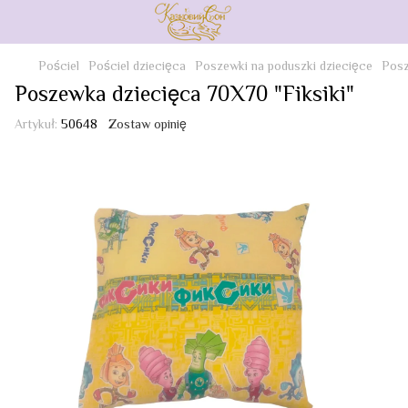
Pościel
Pościel dziecięca
Poszewki na poduszki dziecięce
Posz
Poszewka dziecięca 70X70 "Fiksiki"
Artykuł:
50648
Zostaw opinię