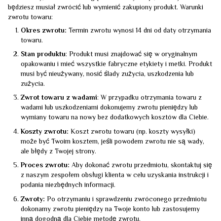
będziesz musiał zwrócić lub wymienić zakupiony produkt. Warunki
zwrotu towaru:
Okres zwrotu:
Termin zwrotu wynosi 14 dni od daty otrzymania
towaru.
Stan produktu
: Produkt musi znajdować się w oryginalnym
opakowaniu i mieć wszystkie fabryczne etykiety i metki. Produkt
musi być nieużywany, nosić ślady zużycia, uszkodzenia lub
zużycia.
Zwrot towaru z wadami
: W przypadku otrzymania towaru z
wadami lub uszkodzeniami dokonujemy zwrotu pieniędzy lub
wymiany towaru na nowy bez dodatkowych kosztów dla Ciebie.
Koszty zwrotu:
Koszt zwrotu towaru (np. koszty wysyłki)
może być Twoim kosztem, jeśli powodem zwrotu nie są wady,
ale błędy z Twojej strony.
Proces zwrotu:
Aby dokonać zwrotu przedmiotu, skontaktuj się
z naszym zespołem obsługi klienta w celu uzyskania instrukcji i
podania niezbędnych informacji.
Zwroty:
Po otrzymaniu i sprawdzeniu zwróconego przedmiotu
dokonamy zwrotu pieniędzy na Twoje konto lub zastosujemy
inną dogodną dla Ciebie metodę zwrotu.