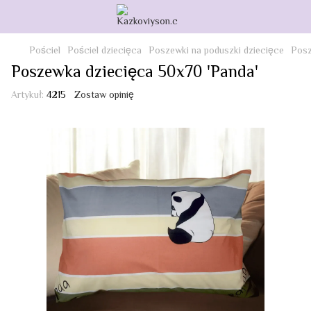
Pościel
Pościel dziecięca
Poszewki na poduszki dziecięce
Posz
Poszewka dziecięca 50x70 'Panda'
Artykuł:
4215
Zostaw opinię