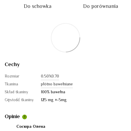
Do schowka
Do porównania
Cechy
Rozmiar
0.50Х0.70
Tkanina
płótno bawełniane
Skład tkaniny
100% bawełna
Gęstość tkaniny
125 mg +-5mg
Opinie
1
Сосюра Олена