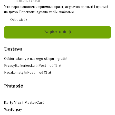
08.10.2024 в 14:41
Уже гарні наволочки приємний принт, акуратно прошиті і приємні
на дотик.Порекомендувала своїм знайомим.
Odpowiedz
Napisz opinię
Dostawa
Odbiór własny z naszego sklepu - gratis!
Przesyłka kurierska InPost - od 13 zł
Paczkomaty InPost - od 13 zł
Płatność
Karty Visa i MasterCard
Wayforpay