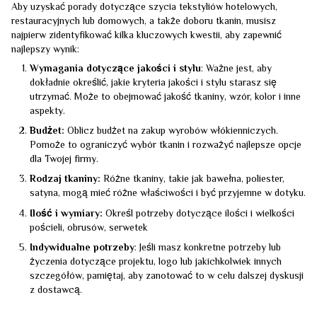
Aby uzyskać porady dotyczące szycia tekstyliów hotelowych,
restauracyjnych lub domowych, a także doboru tkanin, musisz
najpierw zidentyfikować kilka kluczowych kwestii, aby zapewnić
najlepszy wynik:
Wymagania dotyczące jakości i stylu
: Ważne jest, aby
dokładnie określić, jakie kryteria jakości i stylu starasz się
utrzymać. Może to obejmować jakość tkaniny, wzór, kolor i inne
aspekty.
Budżet:
Oblicz budżet na zakup wyrobów włókienniczych.
Pomoże to ograniczyć wybór tkanin i rozważyć najlepsze opcje
dla Twojej firmy.
Rodzaj tkaniny:
Różne tkaniny, takie jak bawełna, poliester,
satyna, mogą mieć różne właściwości i być przyjemne w dotyku.
Ilość i wymiary:
Określ potrzeby dotyczące ilości i wielkości
pościeli, obrusów, serwetek
Indywidualne potrzeby
: Jeśli masz konkretne potrzeby lub
życzenia dotyczące projektu, logo lub jakichkolwiek innych
szczegółów, pamiętaj, aby zanotować to w celu dalszej dyskusji
z dostawcą.