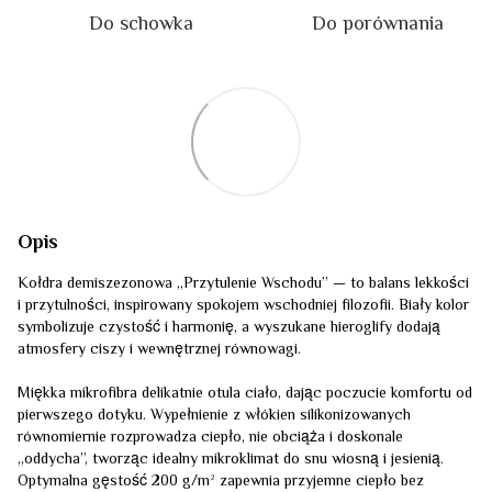
Do schowka
Do porównania
Opis
Kołdra demiszezonowa „Przytulenie Wschodu” — to balans lekkości
i przytulności, inspirowany spokojem wschodniej filozofii. Biały kolor
symbolizuje czystość i harmonię, a wyszukane hieroglify dodają
atmosfery ciszy i wewnętrznej równowagi.
Miękka mikrofibra delikatnie otula ciało, dając poczucie komfortu od
pierwszego dotyku. Wypełnienie z włókien silikonizowanych
równomiernie rozprowadza ciepło, nie obciąża i doskonale
„oddycha”, tworząc idealny mikroklimat do snu wiosną i jesienią.
Optymalna gęstość 200 g/m² zapewnia przyjemne ciepło bez