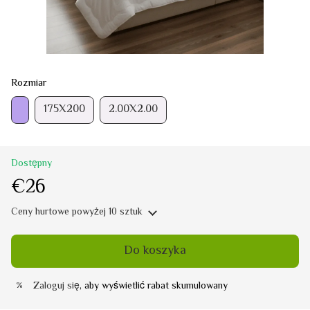
Rozmiar
175Х200
2.00Х2.00
Dostępny
€26
Ceny hurtowe
powyżej 10 sztuk
Do koszyka
Zaloguj się
, aby wyświetlić rabat skumulowany
%