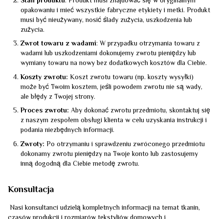
Stan produktu
: Produkt musi znajdować się w oryginalnym
opakowaniu i mieć wszystkie fabryczne etykiety i metki. Produkt
musi być nieużywany, nosić ślady zużycia, uszkodzenia lub
zużycia.
Zwrot towaru z wadami
: W przypadku otrzymania towaru z
wadami lub uszkodzeniami dokonujemy zwrotu pieniędzy lub
wymiany towaru na nowy bez dodatkowych kosztów dla Ciebie.
Koszty zwrotu:
Koszt zwrotu towaru (np. koszty wysyłki)
może być Twoim kosztem, jeśli powodem zwrotu nie są wady,
ale błędy z Twojej strony.
Proces zwrotu:
Aby dokonać zwrotu przedmiotu, skontaktuj się
z naszym zespołem obsługi klienta w celu uzyskania instrukcji i
podania niezbędnych informacji.
Zwroty:
Po otrzymaniu i sprawdzeniu zwróconego przedmiotu
dokonamy zwrotu pieniędzy na Twoje konto lub zastosujemy
inną dogodną dla Ciebie metodę zwrotu.
Konsultacja
Nasi konsultanci udzielą kompletnych informacji na temat tkanin,
czasów produkcji i rozmiarów tekstyliów domowych i