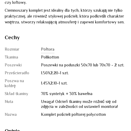
czy loftowy.
Ciemnoszary komplet jest idealny dla tych, którzy szukają nie tylko
praktycznej, ale również stylowej pościeli, która podkreśli charakter
wnętrza, stworzy relaksującą atmosferę i zapewni komfortowy sen.
Cechy
Rozmiar
Półtora
Tkanina
Polikotton
Poszewki
Poszewki na poduszki 50x70 lub 70x70 - 2 szt.
Prześcieradło
1.50Х2.20-1 szt.
Poszwa na
1.45Х2.10-1 szt.
kołdrę
Skład tkaniny
70% syntetyk + 30% bawełna
Nuta
Uwaga! Odcień tkaniny może różnić się od
zdjęcia w zależności od ustawień monitora!
Nazwa
Komplet pościeli półtorej polycotton