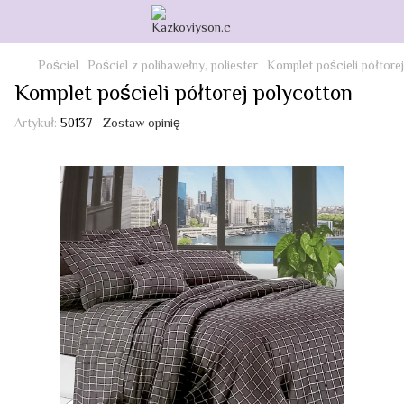
Pościel
Pościel z polibawełny, poliester
Komplet pościeli półtore
Komplet pościeli półtorej polycotton
Artykuł:
50137
Zostaw opinię