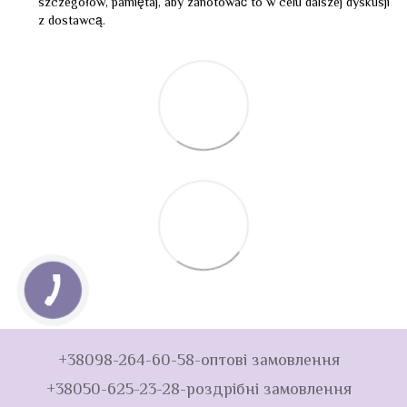
szczegółów, pamiętaj, aby zanotować to w celu dalszej dyskusji
z dostawcą.
+38098-264-60-58-оптові замовлення
+38050-625-23-28-роздрібні замовлення