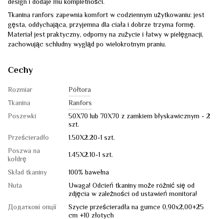
design i dodaje mu kompletności.
Tkanina ranfors zapewnia komfort w codziennym użytkowaniu: jest
gęsta, oddychająca, przyjemna dla ciała i dobrze trzyma formę.
Materiał jest praktyczny, odporny na zużycie i łatwy w pielęgnacji,
zachowując schludny wygląd po wielokrotnym praniu.
Cechy
Rozmiar
Półtora
Tkanina
Ranfors
Poszewki
50X70 lub 70X70 z zamkiem błyskawicznym - 2
szt.
Prześcieradło
1.50Х2.20-1 szt.
Poszwa na
1.45Х2.10-1 szt.
kołdrę
Skład tkaniny
100% bawełna
Nuta
Uwaga! Odcień tkaniny może różnić się od
zdjęcia w zależności od ustawień monitora!
Додаткові опції
Szycie prześcieradła na gumce 0,90x2,00+25
cm +10 złotych