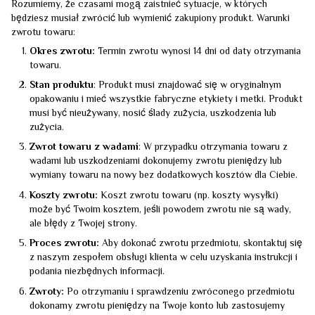
Rozumiemy, że czasami mogą zaistnieć sytuacje, w których
będziesz musiał zwrócić lub wymienić zakupiony produkt. Warunki
zwrotu towaru:
Okres zwrotu:
Termin zwrotu wynosi 14 dni od daty otrzymania
towaru.
Stan produktu
: Produkt musi znajdować się w oryginalnym
opakowaniu i mieć wszystkie fabryczne etykiety i metki. Produkt
musi być nieużywany, nosić ślady zużycia, uszkodzenia lub
zużycia.
Zwrot towaru z wadami
: W przypadku otrzymania towaru z
wadami lub uszkodzeniami dokonujemy zwrotu pieniędzy lub
wymiany towaru na nowy bez dodatkowych kosztów dla Ciebie.
Koszty zwrotu:
Koszt zwrotu towaru (np. koszty wysyłki)
może być Twoim kosztem, jeśli powodem zwrotu nie są wady,
ale błędy z Twojej strony.
Proces zwrotu:
Aby dokonać zwrotu przedmiotu, skontaktuj się
z naszym zespołem obsługi klienta w celu uzyskania instrukcji i
podania niezbędnych informacji.
Zwroty:
Po otrzymaniu i sprawdzeniu zwróconego przedmiotu
dokonamy zwrotu pieniędzy na Twoje konto lub zastosujemy