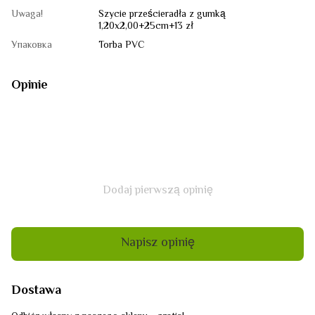
Uwaga!
Szycie prześcieradła z gumką
1,20x2,00+25сm+13 zł
Упаковка
Torba PVC
Opinie
Dodaj pierwszą opinię
Napisz opinię
Dostawa