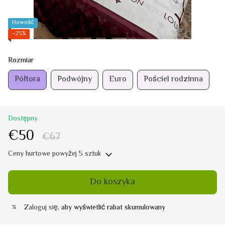
Nowość
−25%
Rozmiar
Półtora
Podwójny
Euro
Pościel rodzinna
Dostępny
€50
€67
Ceny hurtowe
powyżej 5 sztuk
Do koszyka
Zaloguj się
, aby wyświetlić rabat skumulowany
%