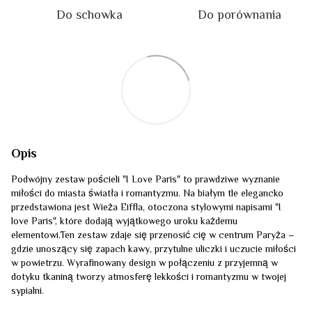
Do schowka
Do porównania
Opis
Podwójny zestaw pościeli "I Love Paris" to prawdziwe wyznanie
miłości do miasta światła i romantyzmu. Na białym tle elegancko
przedstawiona jest Wieża Eiffla, otoczona stylowymi napisami "I
love Paris", które dodają wyjątkowego uroku każdemu
elementowi.Ten zestaw zdaje się przenosić cię w centrum Paryża –
gdzie unoszący się zapach kawy, przytulne uliczki i uczucie miłości
w powietrzu. Wyrafinowany design w połączeniu z przyjemną w
dotyku tkaniną tworzy atmosferę lekkości i romantyzmu w twojej
sypialni.