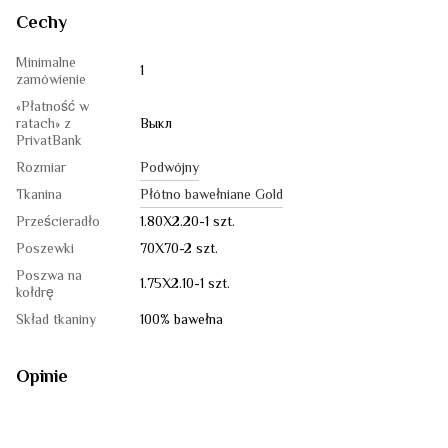
Cechy
Minimalne
1
zamówienie
«Płatność w
ratach» z
Выкл
PrivatBank
Rozmiar
Podwójny
Tkanina
Płótno bawełniane Gold
Prześcieradło
1.80Х2.20-1 szt.
Poszewki
70X70-2 szt.
Poszwa na
1.75Х2.10-1 szt.
kołdrę
Skład tkaniny
100% bawełna
Opinie