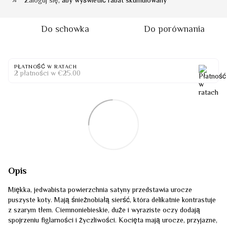
Zaloguj się
, aby wyświetlić rabat skumulowany
%
Do schowka
Do porównania
PŁATNOŚĆ W RATACH
2 płatności w €25.00
Opis
Miękka, jedwabista powierzchnia satyny przedstawia urocze
puszyste koty. Mają śnieżnobiałą sierść, która delikatnie kontrastuje
z szarym tłem. Ciemnoniebieskie, duże i wyraziste oczy dodają
spojrzeniu figlarności i życzliwości. Kocięta mają urocze, przyjazne,