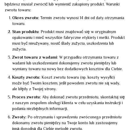
będziesz musiał zwrócić lub wymienić zakupiony produkt. Warunki
zwrotu towaru:
Okres zwrotu:
Termin zwrotu wynosi 14 dni od daty otrzymania
towaru.
Stan produktu
: Produkt musi znajdować się w oryginalnym
opakowaniu i mieć wszystkie fabryczne etykiety i metki. Produkt
musi być nieużywany, nosić ślady zużycia, uszkodzenia lub
zużycia.
Zwrot towaru z wadami
: W przypadku otrzymania towaru z
wadami lub uszkodzeniami dokonujemy zwrotu pieniędzy lub
wymiany towaru na nowy bez dodatkowych kosztów dla Ciebie.
Koszty zwrotu:
Koszt zwrotu towaru (np. koszty wysyłki)
może być Twoim kosztem, jeśli powodem zwrotu nie są wady,
ale błędy z Twojej strony.
Proces zwrotu:
Aby dokonać zwrotu przedmiotu, skontaktuj się
z naszym zespołem obsługi klienta w celu uzyskania instrukcji i
podania niezbędnych informacji.
Zwroty:
Po otrzymaniu i sprawdzeniu zwróconego przedmiotu
dokonamy zwrotu pieniędzy na Twoje konto lub zastosujemy
inną dogodną dla Ciebie metodę zwrotu.