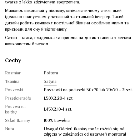
twarze z lekko zdziwionym spojrzeniem.
Малюнок виконаний у ніжному, мінімалістичному стилі, який
ідеально вписується у затишний та стильний інтер’єр. Такий
дизайн робить комплект постільної білизни особливо милим та
приємним для сну й відпочинку.
Сатин – м'яка, гладенька та приємна на дотик тканина з легким
шовковистим блиском
Cechy
Rozmiar
Półtora
Tkanina
Satyna
Poszewki
Poszewki na poduszki 50x70 lub 70x70 - 2 szt.
Prześcieradło
1.50Х2.20-1 szt.
Poszwa na
1.45Х2.10-1 szt.
kołdrę
Skład tkaniny
100% bawełna
Nuta
Uwaga! Odcień tkaniny może różnić się od
zdjęcia w zależności od ustawień monitora!