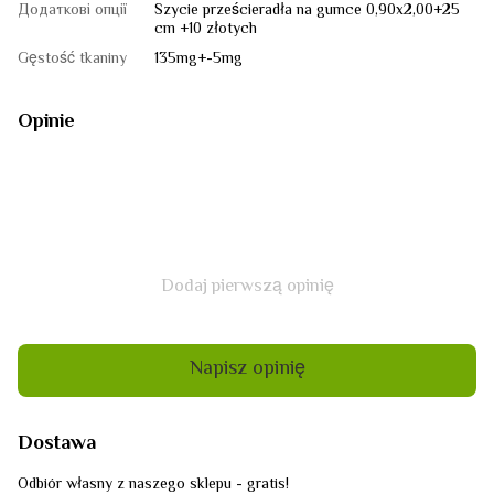
Додаткові опції
Szycie prześcieradła na gumce 0,90x2,00+25
cm +10 złotych
Gęstość tkaniny
135mg+-5mg
Opinie
Dodaj pierwszą opinię
Napisz opinię
Dostawa
Odbiór własny z naszego sklepu - gratis!