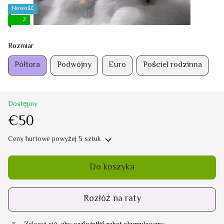
Nowość
2
Rozmiar
Półtora
Podwójny
Euro
Pościel rodzinna
Dostępny
€50
Ceny hurtowe
powyżej 5 sztuk
Do koszyka
Rozłóż na raty