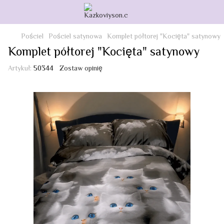
Pościel
Pościel satynowa
Komplet półtorej "Kocięta" satynowy
Komplet półtorej "Kocięta" satynowy
Artykuł:
50344
Zostaw opinię