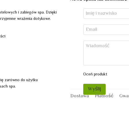
otelowych i zabiegów spa. Dzięki
 przyjemne wrażenia dotykowe.
ści
Oceń produkt
się zarówno do użytku
ksach spa.
Wyślij
Dostawa
Płatność
Gwa