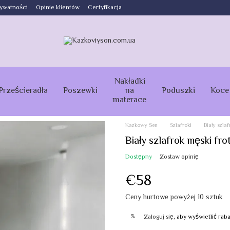
rywatności
Opinie klientów
Certyfikacja
Nakładki
Prześcieradła
Poszewki
na
Poduszki
Koce
materace
Kazkowy Sen
Szlafroki
Biały szlaf
Biały szlafrok męski fro
Dostępny
Zostaw opinię
€58
Ceny hurtowe powyżej 10 sztuk
%
Zaloguj się
, aby wyświetlić ra