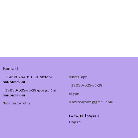
Kontakt
+38098-264-60-58-оптові
whats-app
замовлення
+38050-625-23-28
+38050-625-23-28-роздрібні
skype
замовлення
Kazkoviyson@gmail.com
Telefon zwrotny
Lwów, ul. Łysyka 4
Dojazd