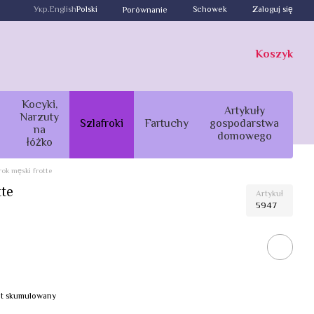
Укр.
English
Polski
Schowek
Zaloguj się
Porównanie
Koszyk
Kocyki,
Artykuły
Narzuty
Szlafroki
Fartuchy
gospodarstwa
na
domowego
łóżko
rok męski frotte
tte
Artykuł
5947
bat skumulowany