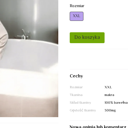
Rozmiar
XXL
Do koszyka
Cechy
Rozmiar
XXL
Tkanina
makra
Skład tkaniny
100% bawełna
Gęstość tkaniny
300mg
Nowa opinia lub komentarz