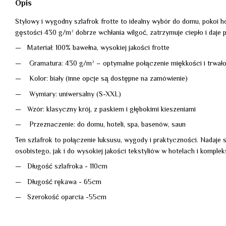
Opis
Stylowy i wygodny szlafrok frotte to idealny wybór do domu, pokoi h
gęstości 430 g/m² dobrze wchłania wilgoć, zatrzymuje ciepło i daje
Materiał: 100% bawełna, wysokiej jakości frotte
Gramatura: 430 g/m² – optymalne połączenie miękkości i trwało
Kolor: biały (inne opcje są dostępne na zamówienie)
Wymiary: uniwersalny (S-XXL)
Wzór: klasyczny krój, z paskiem i głębokimi kieszeniami
Przeznaczenie: do domu, hoteli, spa, basenów, saun
Ten szlafrok to połączenie luksusu, wygody i praktyczności. Nadaje 
osobistego, jak i do wysokiej jakości tekstyliów w hotelach i komple
Długość szlafroka - 110cm
Długość rękawa - 65cm
Szerokość oparcia -55cm