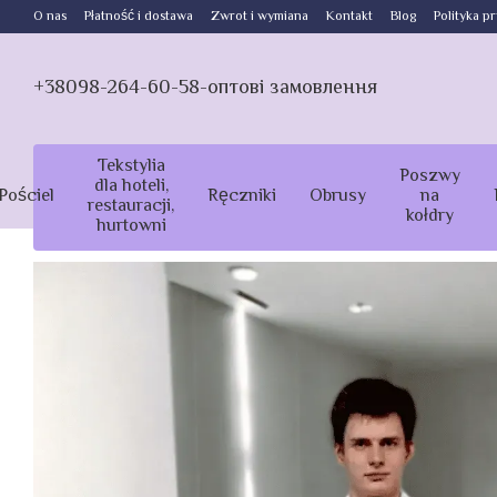
Przejdź do głównej treści
O nas
Płatność i dostawa
Zwrot i wymiana
Kontakt
Blog
Polityka p
+38098-264-60-58-оптові замовлення
Tekstylia
Poszwy
dla hoteli,
Pościel
Ręczniki
Obrusy
na
restauracji,
kołdry
hurtowni