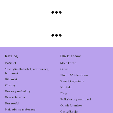
Katalog
Dla klientów
Pościel
Moje konto
Tekstylia dla hoteli, restauracji,
O nas
hurtowni
Płatność i dostawa
Ręczniki
Zwrot i wymiana
Obrusy
Kontakt
Poszwy na kołdry
Blog
Prześcieradła
Polityka prywatności
Poszewki
Opinie klientów
Nakładki na materace
Certyfikacja