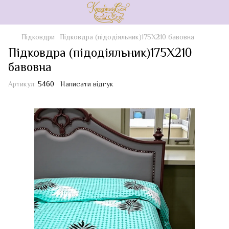
Підковдри
Підковдра (підодіяльник)175Х210 бавовна
Підковдра (підодіяльник)175Х210
бавовна
Артикул:
5460
Написати відгук