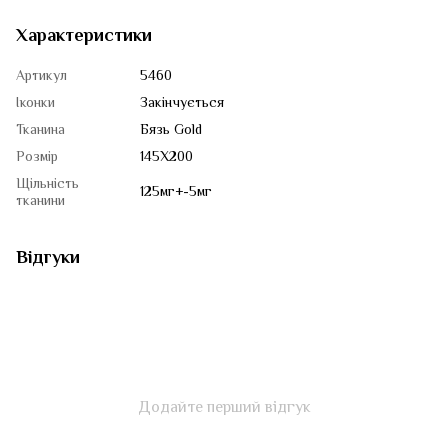
Характеристики
Артикул
5460
Іконки
Закінчується
Тканина
Бязь Gold
Розмір
145Х200
Щільність
125мг+-5мг
тканини
Відгуки
Додайте перший відгук