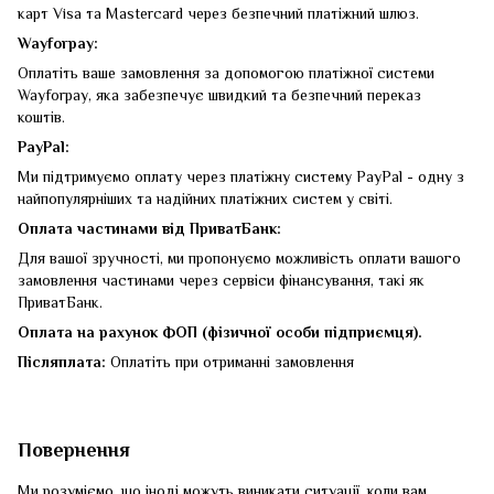
карт Visa та Mastercard через безпечний платіжний шлюз.
Wayforpay:
Оплатіть ваше замовлення за допомогою платіжної системи
Wayforpay, яка забезпечує швидкий та безпечний переказ
коштів.
PayPal:
Ми підтримуємо оплату через платіжну систему PayPal - одну з
найпопулярніших та надійних платіжних систем у світі.
Оплата частинами від ПриватБанк:
Для вашої зручності, ми пропонуємо можливість оплати вашого
замовлення частинами через сервіси фінансування, такі як
ПриватБанк.
Оплата на рахунок ФОП (фізичної особи підприємця).
Післяплата:
Оплатіть при отриманні замовлення
Повернення
Ми розуміємо, що іноді можуть виникати ситуації, коли вам