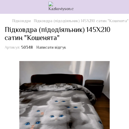
Підковдри
Підковдра (підодіяльник) 145Х210 сатин "Кошенята"
Підковдра (підодіяльник) 145Х210
сатин "Кошенята"
Артикул:
50348
Написати відгук