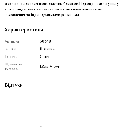
м'якістю та легким шовковистим блиском.Підковдра доступна у
всіх стандартних варіантах,також можливе пошиття на
замовлення за індивідуальними розмірами
Характеристики
Артикул
50348
Іконки
Новинка
Тканина
Сатин
Щільність
135мг+-5мг
тканини
Відгуки