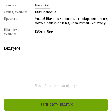
Тканина
Бязь Gold
Склад тканини
100% бавовна
Примітка
Увага! Відтінок тканини може відрізнятися від
фото в залежності від налаштувань монітору!
Щільність
125мг+-5мг
тканини
Відгуки
Додайте перший відгук
Написати відгук