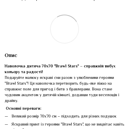
Опис
Наволочка дитяча 70x70 "Brawl Stars" – справжній вибух
кольору та радості!
Подаруйте малюку яскраві сни разом з улюбленими героями
"Brawl Stars"! Ця наволочка перетворить будь-яке ліжко на
справжнє поле для пригод і битв з бравлерами. Вона стане
чудовим акцентом у дитячій кімнаті, додавши туди веселощів і
драйву.
Основні переваги:
Великий розмір 70х70 см – підходить для різних подушок
Яскравий принт із героями "Brawl Stars", що не вицвітає навіть