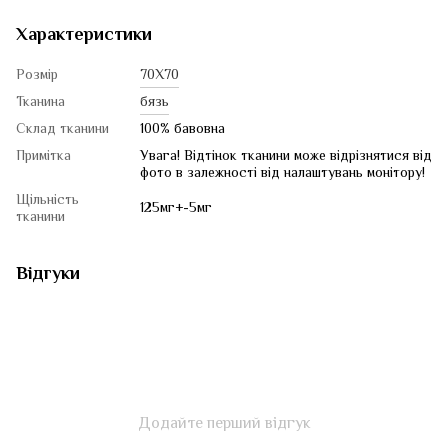
Характеристики
Розмір
70Х70
Тканина
бязь
Склад тканини
100% бавовна
Примітка
Увага! Відтінок тканини може відрізнятися від
фото в залежності від налаштувань монітору!
Щільність
125мг+-5мг
тканини
Відгуки
Додайте перший відгук