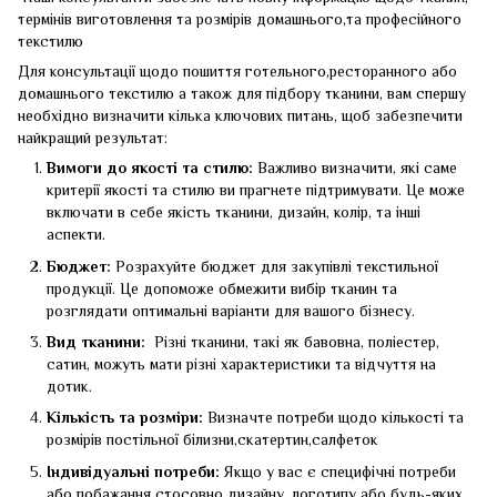
термінів виготовлення та розмірів домашнього,та професійного
текстилю
Для консультації щодо пошиття готельного,ресторанного або
домашнього текстилю а також для підбору тканини, вам спершу
необхідно визначити кілька ключових питань, щоб забезпечити
найкращий результат:
Вимоги до якості та стилю:
Важливо визначити, які саме
критерії якості та стилю ви прагнете підтримувати. Це може
включати в себе якість тканини, дизайн, колір, та інші
аспекти.
Бюджет:
Розрахуйте бюджет для закупівлі текстильної
продукції. Це допоможе обмежити вибір тканин та
розглядати оптимальні варіанти для вашого бізнесу.
Вид тканини:
Різні тканини, такі як бавовна, поліестер,
сатин, можуть мати різні характеристики та відчуття на
дотик.
Кількість та розміри:
Визначте потреби щодо кількості та
розмірів постільної білизни,скатертин,салфеток
Індивідуальні потреби:
Якщо у вас є специфічні потреби
або побажання стосовно дизайну, логотипу або будь-яких