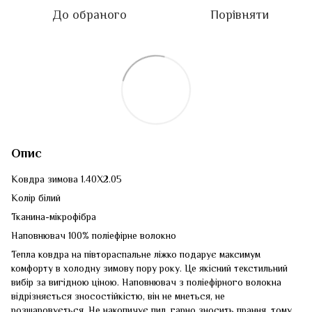
До обраного
Порівняти
Опис
Ковдра зимова 1.40Х2.05
Колір білий
Тканина-мікрофібра
Наповнювач 100% поліефірне волокно
Тепла ковдра на півтораспальне ліжко подарує максимум
комфорту в холодну зимову пору року. Це якісний текстильний
вибір за вигідною ціною. Наповнювач з поліефірного волокна
відрізняється зносостійкістю, він не мнеться, не
розшаровується. Не накопичує пил, гарно зносить прання, тому