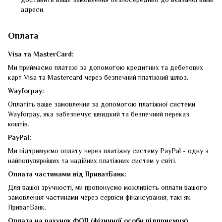
доставить ваше замовлення безпосередньо до вказаної вами
адреси.
Оплата
Visa та MasterCard:
Ми приймаємо платежі за допомогою кредитних та дебетових
карт Visa та Mastercard через безпечний платіжний шлюз.
Wayforpay:
Оплатіть ваше замовлення за допомогою платіжної системи
Wayforpay, яка забезпечує швидкий та безпечний переказ
коштів.
PayPal:
Ми підтримуємо оплату через платіжну систему PayPal - одну з
найпопулярніших та надійних платіжних систем у світі.
Оплата частинами від ПриватБанк:
Для вашої зручності, ми пропонуємо можливість оплати вашого
замовлення частинами через сервіси фінансування, такі як
ПриватБанк.
Оплата на рахунок ФОП (фізичної особи підприємця).