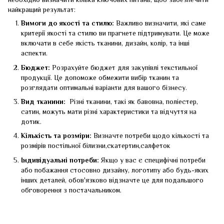
необхідно визначити кілька ключових питань, щоб забезпечити
найкращий результат:
Вимоги до якості та стилю:
Важливо визначити, які саме
критерії якості та стилю ви прагнете підтримувати. Це може
включати в себе якість тканини, дизайн, колір, та інші
аспекти.
Бюджет:
Розрахуйте бюджет для закупівлі текстильної
продукції. Це допоможе обмежити вибір тканин та
розглядати оптимальні варіанти для вашого бізнесу.
Вид тканини:
Різні тканини, такі як бавовна, поліестер,
сатин, можуть мати різні характеристики та відчуття на
дотик.
Кількість та розміри:
Визначте потреби щодо кількості та
розмірів постільної білизни,скатертин,салфеток
Індивідуальні потреби:
Якщо у вас є специфічні потреби
або побажання стосовно дизайну, логотипу або будь-яких
інших деталей, обов'язково відзначте це для подальшого
обговорення з постачальником.