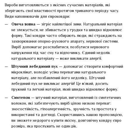
Вироби виготовляються з якісних сучасних матеріалів, які
зберігають свої властивості протягом тривалого періоду часу.
Види наповнювачів для євроковдри:
Овеча вовна
— зігріє найлютішої зими. Натуральний матеріал
не злежується, не збивається у грудки та швидко відновлює
форму. Такі ковдри часто обирають люди, які страждають на
захворювання опорно-рухового апарату, нервової системи.
Виріб допомагає розслабитися, позбутися нервового
напруження під час сну та відпочинку. Єдиний недолік
натурального матеріалу — може викликати алергії.
Штучний лебединий пух
— допомагає створити комфортний
мікроклімат, володіє усіма перевагами натурального
матеріалу, але позбавлений його недоліку. Штучний
лебединий пух не викликає алергій! Це м’який, досить
пружний та легкий матеріал, який швидко відновлює форму.
Синтепон
— штучний матеріал, виготовлений із синтетичних
волокон, які забезпечують виріб цілою низкою переваг:
зносостійкість, гіпоалергенність, зручність та простота у
використанні та догляді. Скориставшись нашою пропозицією,
ви зможете недорого купити якісну, довговічну ковдру євро
розміру, яка прослужить не один рік.