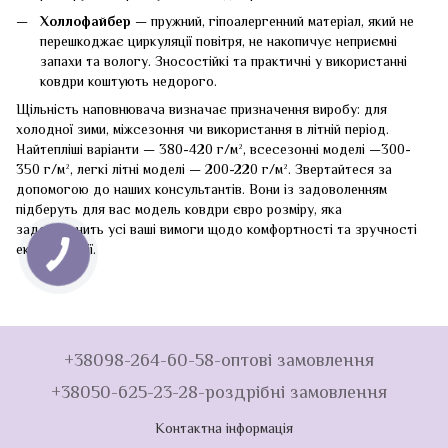
Холлофайбер
— пружний, гіпоалергенний матеріал, який не
перешкоджає циркуляції повітря, не накопичує неприємні
запахи та вологу. Зносостійкі та практичні у використанні
ковдри коштують недорого.
Щільність наповнювача визначає призначення виробу: для
холодної зими, міжсезоння чи використання в літній період.
Найтепліші варіанти — 380-420 г/м², всесезонні моделі —300-
350 г/м², легкі літні моделі — 200-220 г/м². Звертайтеся за
допомогою до наших консультантів. Вони із задоволенням
підберуть для вас модель ковдри євро розміру, яка
задовольнить усі ваші вимоги щодо комфортності та зручності
експлуатації.
+38098-264-60-58-оптові замовлення
+38050-625-23-28-роздрібні замовлення
Контактна інформація