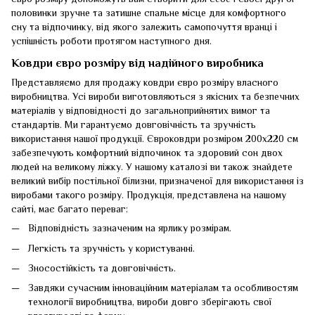
євро розміру допоможуть вам створити для себе і своєї другої
половинки зручне та затишне спальне місце для комфортного
сну та відпочинку, від якого залежить самопочуття вранці і
успішність роботи протягом наступного дня.
Ковдри євро розміру від надійного виробника
Представляємо для продажу ковдри євро розміру власного
виробництва. Усі вироби виготовляються з якісних та безпечних
матеріалів у відповідності до загальноприйнятих вимог та
стандартів. Ми гарантуємо довговічність та зручність
використання нашої продукції. Євроковдри розміром 200х220 см
забезпечують комфортний відпочинок та здоровий сон двох
людей на великому ліжку. У нашому каталозі ви також знайдете
великий вибір постільної білизни, призначеної для використання із
виробами такого розміру. Продукція, представлена на нашому
сайті, має багато переваг:
Відповідність зазначеним на ярлику розмірам.
Легкість та зручність у користуванні.
Зносостійкість та довговічність.
Завдяки сучасним інноваційним матеріалам та особливостям
технології виробництва, вироби довго зберігають свої