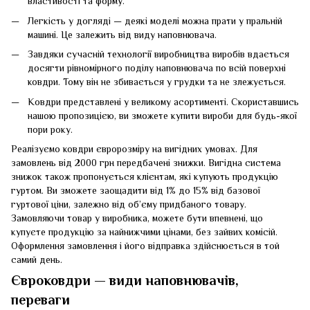
властивості та форму.
Легкість у догляді — деякі моделі можна прати у пральній
машині. Це залежить від виду наповнювача.
Завдяки сучасній технології виробництва виробів вдається
досягти рівномірного поділу наповнювача по всій поверхні
ковдри. Тому він не збивається у грудки та не злежується.
Ковдри представлені у великому асортименті. Скориставшись
нашою пропозицією, ви зможете купити вироби для будь-якої
пори року.
Реалізуємо ковдри євророзміру на вигідних умовах. Для
замовлень від 2000 грн передбачені знижки. Вигідна система
знижок також пропонується клієнтам, які купують продукцію
гуртом. Ви зможете заощадити від 1% до 15% від базової
гуртової ціни, залежно від об’єму придбаного товару.
Замовляючи товар у виробника, можете бути впевнені, що
купуєте продукцію за найнижчими цінами, без зайвих комісій.
Оформлення замовлення і його відправка здійснюється в той
самий день.
Євроковдри — види наповнювачів,
переваги