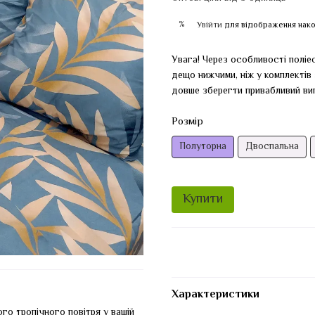
%
Увійти
для відображення нако
Увага! Через особливості поліес
дещо нижчими, ніж у комплектів
довше зберегти привабливий ви
Розмір
Полуторна
Двоспальна
Купити
Характеристики
ого тропічного повітря у вашій