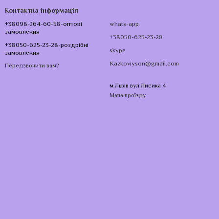
Контактна інформація
+38098-264-60-58-оптові
whats-app
замовлення
+38050-625-23-28
+38050-625-23-28-роздрібні
skype
замовлення
Kazkoviyson@gmail.com
Передзвонити вам?
м.Львів вул.Лисика 4
Мапа проїзду