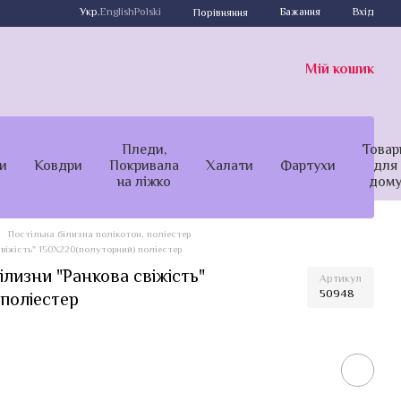
Укр.
English
Polski
Бажання
Вхід
Порівняння
Мій кошик
Пледи,
Товар
и
Ковдри
Покривала
Халати
Фартухи
для
на ліжко
дом
Постільна білизна полікотон, поліестер
віжість" 150Х220(полуторний) поліестер
ілизни "Ранкова свіжість"
Артикул
50948
поліестер