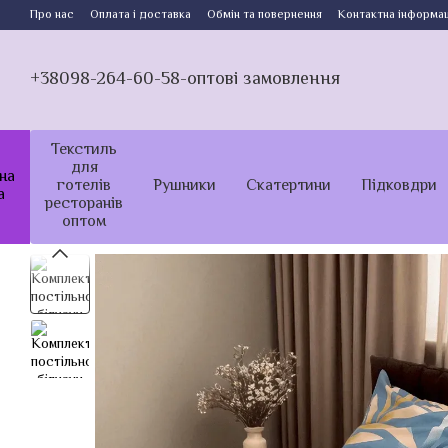
Перейти до основного контенту
Про нас
Оплата і доставка
Обмін та повернення
Контактна інформац
+38098-264-60-58-оптові замовлення
Текстиль
для
на
готелів
Рушники
Скатертини
Підковдри
а
ресторанів
оптом