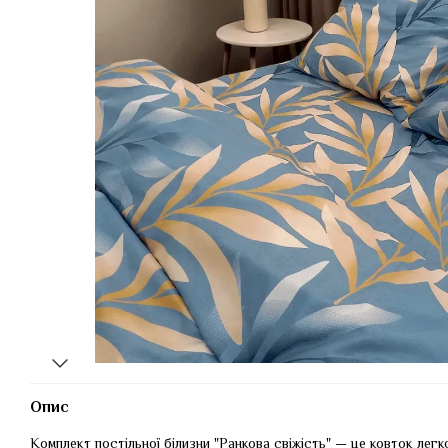
Опис
Комплект постільної білизни "Ранкова свіжість" — це ковток легк