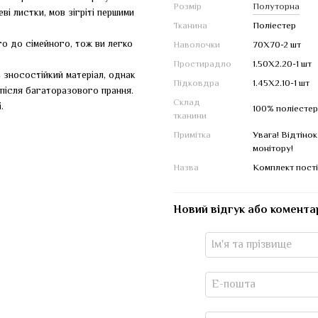
Розмір
Полуторна
і листки, мов зігріті першими
Тканина
Поліестер
о до сімейного, тож ви легко
Наволочки
70Х70-2 шт
Простирадло
1.50Х2.20-1 шт
 зносостійкий матеріал, однак
Підковдра
1.45Х2.10-1 шт
після багаторазового прання.
Склад
.
100% поліестер
тканини
Примітка
Увага! Відтіно
монітору!
Назва
Комплект пості
Новий відгук або комента