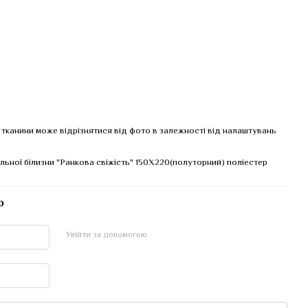
к тканини може відрізнятися від фото в залежності від налаштувань
льної білизни "Ранкова свіжість" 150Х220(полуторний) поліестер
р
Увійти за допомогою