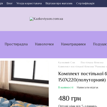
ія
Блог
Угода користувача
Відгуки про магазин
Сертифікація
Простирадла
Наволочки
Наматрацники
Подушк
Казковий Сон
Постільна білизна
Комплект постільної білизни "Ранкова с
Комплект постільної б
150Х220(полуторний) 
В наявності
Написати відгук
480 грн
Оптові ціни від 5 одиниць