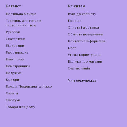
Каталог
Клієнтам
Постільна білизна
Вхід до кабінету
Текстиль для готелів
Про нас
ресторанів оптом
Оплата і доставка
Рушники
Обмін та повернення
Скатертини
Контактна інформація
Підковдри
Блог
Простирадла
Угода користувача
Наволочки
Відгуки про магазин
Наматрацники
Сертифікація
Подушки
Ковдри
Ми в соцмережах
Пледи, Покривала на ліжко
Халати
Фартухи
Товари для дому