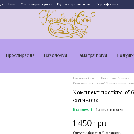
ія
Блог
Угода користувача
Відгуки про магазин
Сертифікація
Простирадла
Наволочки
Наматрацники
Подушк
Казковий Сон
Постільна білизна
Комплект постільної білизни полуторн
Комплект постільної 
сатинова
В наявності
Написати відгук
1 450 грн
Оптові ціни від 5 одиниць