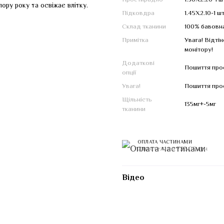
Простирадло
1.50Х2.20-1 ш
ору року та освіжає влітку.
Підковдра
1.45Х2.10-1 ш
Склад тканини
100% бавовн
Примітка
Увага! Відті
монітору!
Додаткові
Пошиття прос
опції
Увага!
Пошиття прос
Щільність
135мг+-5мг
тканини
ОПЛАТА ЧАСТИНАМИ
2 платежі по 725.00 грн
Відео