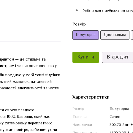
%
Увійти
для відображення нако
Розмір
Полуторна
Двоспальна
Купити
В кредит
принтом — це стильне та
ристрасті та витонченого шику.
ін поєднує у собі теплі відтінки
ктний малюнок, натхненний
разності, елегантності та нотки
Характеристики
Розмір
Полуторна
ься своєю гладкою,
ові 100% бавовни, який має
Тканина
Сатин
ому сатиновому переплетінню
Наволочки
50Х70-2 шт 
опускає повітря, забезпечуючи