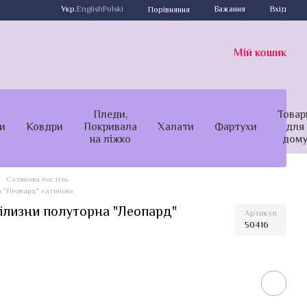
Укр.
English
Polski
Бажання
Вхід
Порівняння
Мій кошик
Пледи,
Товар
и
Ковдри
Покривала
Халати
Фартухи
для
на ліжко
дом
Сатинова постіль
а "Леопард" сатинова
білизни полуторна "Леопард"
Артикул
50416