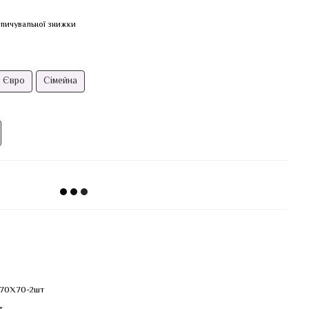
пичувальної знижки
Євро
Сімейна
+70Х70-2шт