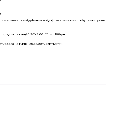
т
т
а
нок тканини може відрізнятися від фото в залежності від налаштувань
тирадла на гумці 0.90Х2.00+25см +100грн
тирадла на гумці 1.20Х2.00+25см+125грн