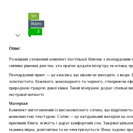
Хіт
Відео
2
Опис
Розкішний сатиновий комплект постільної білизни з леопардовим 
сміливе рішення для тих, хто прагне додати інтер’єру екзотики, п
Леопардовий принт — це класика, що ніколи не виходить з моди. В
золотистого, бежевого, шоколадного та чорного, створюючи ефе
природною грацією дикої кішки. Такий візерунок додає спальні ви
екстравагантності.
Матеріал
Комплект виготовлений із високоякісного сатину, що відрізняєт
шовковистою текстурою. Сатин — це натуральний матеріал на осн
приємний блиск, м’якість і дарує комфортний сон. Завдяки щільн
тканина міцна, довговічна та не електризується. Вона чудово пр