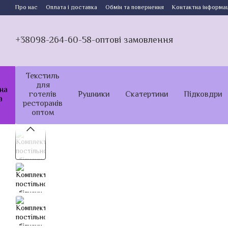
Перейти до основного контенту
Про нас
Оплата і доставка
Обмін та повернення
Контактна інформац
+38098-264-60-58-оптові замовлення
Текстиль
для
на
готелів
Рушники
Скатертини
Підковдри
а
ресторанів
оптом