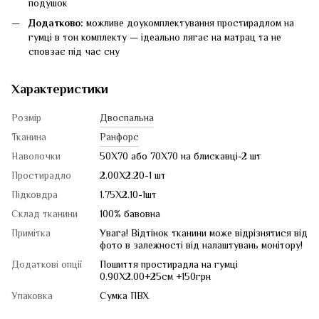
подушок
Додатково:
можливе доукомплектування простирадлом на
гумці в тон комплекту — ідеально лягає на матрац та не
сповзає під час сну
Характеристики
Розмір
Двоспальна
Тканина
Ранфорс
Наволочки
50Х70 або 70Х70 на блискавці-2 шт
Простирадло
2.00Х2.20-1 шт
Підковдра
1.75Х2.10-1шт
Склад тканини
100% бавовна
Примітка
Увага! Відтінок тканини може відрізнятися від
фото в залежності від налаштувань монітору!
Додаткові опції
Пошиття простирадла на гумці
0.90Х2.00+25см +150грн
Упаковка
Сумка ПВХ