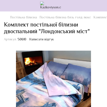
Постільна білизна
Постільна білизна бязь голд люкс
Комплект
Комплект постільної білизни
двоспальний "Лондонський міст"
Артикул:
50610
Написати відгук