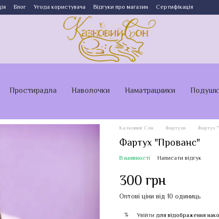
ія
Блог
Угода користувача
Відгуки про магазин
Сертифікація
Простирадла
Наволочки
Наматрацники
Подушк
Казковий Сон
Фартухи
Фартух "
Фартух "Прованс"
В наявності
Написати відгук
300 грн
Оптові ціни від 10 одиниць
%
Увійти
для відображення нако