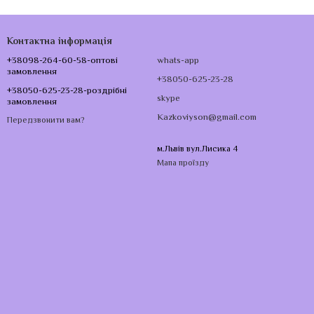
Контактна інформація
+38098-264-60-58-оптові
whats-app
замовлення
+38050-625-23-28
+38050-625-23-28-роздрібні
skype
замовлення
Kazkoviyson@gmail.com
Передзвонити вам?
м.Львів вул.Лисика 4
Мапа проїзду