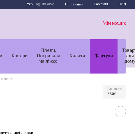
Укр.
English
Polski
Бажання
Вхід
Порівняння
Мій кошик
Пледи,
Товар
и
Ковдри
Покривала
Халати
Фартухи
для
на ліжко
дом
Прованс"
Артикул
5366
пичувальної знижки