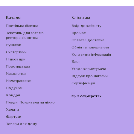
Каталог
Клієнтам
Постільна білизна
Вхід до кабінету
Текстиль для готелів
Про нас
ресторанів оптом
Оплата і доставка
Рушники
Обмін та повернення
Скатертини
Контактна інформація
Підковдри
Блог
Простирадла
Угода користувача
Наволочки
Відгуки про магазин
Наматрацники
Сертифікація
Подушки
Ковдри
Ми в соцмережах
Пледи, Покривала на ліжко
Халати
Фартухи
Товари для дому