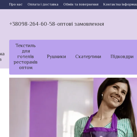
Перейти до основного контенту
Про нас
Оплата і доставка
Обмін та повернення
Контактна інформац
+38098-264-60-58-оптові замовлення
Текстиль
для
на
готелів
Рушники
Скатертини
Підковдри
а
ресторанів
оптом