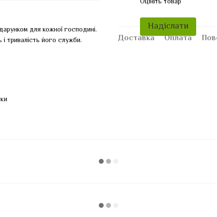
Оцініть товар
Надіслати
дарунком для кожної господині.
Доставка
Оплата
Пов
 і тривалість його служби.
пки