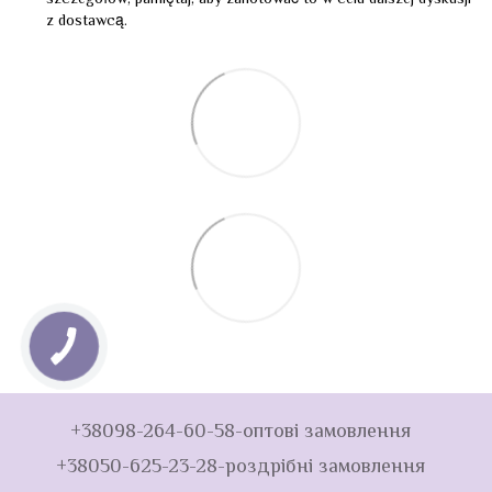
szczegółów, pamiętaj, aby zanotować to w celu dalszej dyskusji
z dostawcą.
+38098-264-60-58-оптові замовлення
+38050-625-23-28-роздрібні замовлення