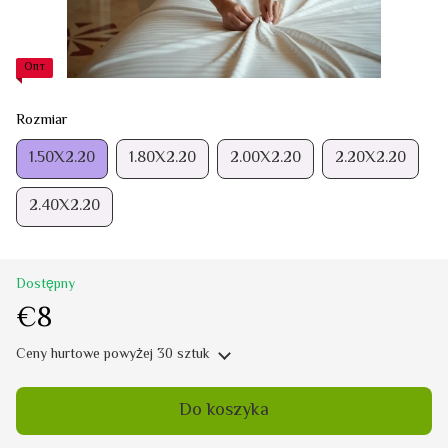
Опт
Rozmiar
1.50Х2.20
1.80Х2.20
2.00Х2.20
2.20Х2.20
2.40Х2.20
Dostępny
€8
Ceny hurtowe
powyżej 30 sztuk
Do koszyka