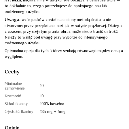
jest lekka, miękka, miła w dotyku. Nie obciąża, a delikatnie otula —
to dokładnie to, czego potrzebujesz do spokojnego snu lub
codziennego użytku.
Uwaga:
wzór pasków został naniesiony metodą druku, a nie
stworzony przez przeplatanie nici, jak w satynie prążkowej. Dlatego
z czasem, przy częstym praniu, obraz może nieco tracić ostrość.
Należy to wziąć pod uwagę przy wyborze do intensywnego
codziennego użytku.
Optymalna opcja dla tych, którzy szukają równowagi między ceną a
wyglądem.
Cechy
Minimalne
10
zamówienie
Krotność
10
Skład tkaniny
100% bawełna
Gęstość tkaniny
125 mg +-5mg
Opinie